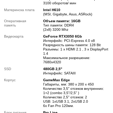
3100 оборотов/ мин
Материнска плата
Intel H610
(MSI, Gigabyte, Asus, ASRock)
Оперативная
Объем памяти: 16GB
память
Тип памяти: DDR4
(2x8) 3200 Mhz
Видеокарта
GeForce RTX3050 6Gb
Интерфейс: PCI-Express 4.0 x8
Разрядность шины памяти: 128 Bit
Разъемы: 1 x HDMI 2.1 , 3 x DisplayPort
1.4
Максимальное разрешение:
7680x4320
SSD
480GB 2,5"
Интерфейс: SATAIII
Корпус
GameMax Edge
Габариты, мм: 380 x 200 x 450
Количество 3,5" отсеков внутренних:
1+2 (сombo 3,5"/2,5" )
Количество 2,5" отсеков: 2
USB: 1хUSB 3.1, 2хUSB 2.0
6х Fan Pro 120мм.
Блок питания
Pro Line