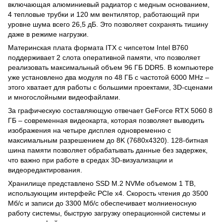
включающая алюминиевый радиатор с медным основанием,
4 тепловые трубки и 120 мм вентилятор, работающий при
уровне шума всего 26,5 дБ. Это позволяет сохранять тишину
даже в режиме нагрузки.
Материнская плата формата ITX с чипсетом Intel B760
поддерживает 2 слота оперативной памяти, что позволяет
реализовать максимальный объем 96 ГБ DDR5. В компьютере
уже установлено два модуля по 48 ГБ с частотой 6000 MHz –
этого хватает для работы с большими проектами, 3D-сценами
и многослойными видеофайлами.
За графическую составляющую отвечает GeForce RTX 5060 8
ГБ – современная видеокарта, которая позволяет выводить
изображения на четыре дисплея одновременно с
максимальным разрешением до 8K (7680x4320). 128-битная
шина памяти позволяет обрабатывать данные без задержек,
что важно при работе в средах 3D-визуализации и
видеоредактирования.
Хранилище представлено SSD M.2 NVMe объемом 1 ТВ,
использующим интерфейс PCIe x4. Скорость чтения до 3500
Мб/с и записи до 3300 Мб/с обеспечивает молниеносную
работу системы, быструю загрузку операционной системы и