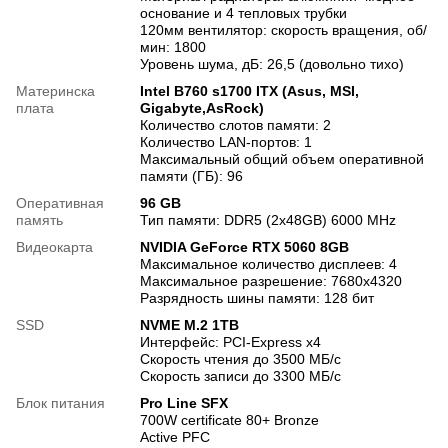
основание и 4 тепловых трубки
120мм вентилятор: скорость вращения, об/
мин: 1800
Уровень шума, дБ: 26,5 (довольно тихо)
Материнска
Intel B760 s1700 ITX (Asus, MSI,
плата
Gigabyte,AsRock)
Количество слотов памяти: 2
Количество LAN-портов: 1
Максимальный общий объем оперативной
памяти (ГБ): 96
Оперативная
96 GB
память
Тип памяти: DDR5 (2x48GB) 6000 MHz
Видеокарта
NVIDIA GeForce RTX 5060 8GB
Максимальное количество дисплеев: 4
Максимальное разрешение: 7680x4320
Разрядность шины памяти: 128 бит
SSD
NVME M.2 1TB
Интерфейс: PCI-Express x4
Скорость чтения до 3500 МБ/с
Скорость записи до 3300 МБ/с
Блок питания
Pro Line SFX
700W certificate 80+ Bronze
Active PFC