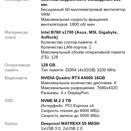
мм.
Бесшумный 60-миллиметровый вентилятор
VRM
Максимальная скорость вращения
вентиляторов: 1800 об/ мин
Материнска
Intel B760 s1700 (Asus, MSI, Gigabyte,
плата
AsRock)
Количество слотов памяти: 4
Количество LAN-портов: 1
Максимальный объём оперативной памяти
(ГБ): 128
Оперативная
128 GB
память
Тип памяти: DDR4 (4x32GB) 3200 MHz
Видеокарта
NVIDIA Quadro RTX A4000 16GB
Максимальное количество дисплеев: 4
Максимальное разрешение: 7680x4320
Разъемы: 4 x DisplayPort
SSD
NVME M.2 2 TB
Интерфейс: PCI-Express x4
Скорость чтения до 6000 МБ/с
Скорость записи до 5000 МБ/с
Корпус
Deepcool MATREXX 55 MESH
1xUSB 3.0, 2xUSB 2.0