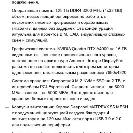
подключения.
Оперативная память: 128 ГБ DDR4 3200 MHz (4x32 GB) –
объем, позволяющий одновременно работать в
нескольких тяжелых программах и обрабатывать
гигабайты данных без задержек. Эта конфигурация
актуальна для проектов BIM, CAD, визуализации сложных
сцен и симуляций.
Графическая система: NVIDIA Quadro RTX A4000 на 16 ГБ
видеопамяти – решение профессионального уровня,
построенное на архитектуре Ampere. Четыре DisplayPort
разъема позволяют подключить к четырем мониторам
одновременно, с максимальным разрешением 7680x4320.
Система хранения: Скоростной M.2 NVMe SSD на 2 ТВ, с
интерфейсом PCI-Express x4. Скорость чтения – до 6000
МБ/с, записи – до 5000 МБ/с. Этого достаточно для
хранения больших проектов, сцен и видео.
Корпус и вентиляция: Корпус Deepcool MATREXX 55 MESH
с продуманной циркуляцией воздуха благодаря 4
вентиляторам на 120 мм. Имеются порты USB 3.0 и 2.0
для подключения периферии.