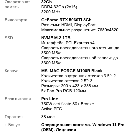
Оперативная
32Gb
память
DDR4 32Gb (2x16)
3200 MHz
Видеокарта
GeForce RTX 5060Ti 8Gb
Разъемы: HDMI, DisplayPort
Максимальное разрешение: 7680x4320
SSD
NVME M.2 1TB
Интерфейс: PCI-Express x4
Скорость последовательного чтения: до
3500 МБ/с
Скорость последовательной записи: до
3300 МБ/с
Корпус
MSI MAG FORGE M100R Black
Количество внутренних отсеков 3.5": 2
Количество отсеков 2.5": 3
Размеры: 200 х 423 х 388 мм
5х Fan Pro RGB 120мм.
Блок питания
Pro Line
750W certificate 80+ Bronze
Active PFC
Гарантия
38 мес.
+ Бонус
Операционная система: Windows 11 Pro
(OEM). Лицензия