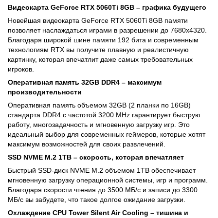
Видеокарта GeForce RTX 5060Ti 8GB – графика будущего
Новейшая видеокарта GeForce RTX 5060Ti 8GB памяти
позволяет наслаждаться играми в разрешении до 7680x4320.
Благодаря широкой шине памяти 192 бита и современным
технологиям RTX вы получите плавную и реалистичную
картинку, которая впечатлит даже самых требовательных
игроков.
Оперативная память 32GB DDR4 – максимум
производительности
Оперативная память объемом 32GB (2 планки по 16GB)
стандарта DDR4 с частотой 3200 MHz гарантирует быструю
работу, многозадачность и мгновенную загрузку игр. Это
идеальный выбор для современных геймеров, которые хотят
максимум возможностей для своих развлечений.
SSD NVME M.2 1TB – скорость, которая впечатляет
Быстрый SSD-диск NVME M.2 объемом 1TB обеспечивает
мгновенную загрузку операционной системы, игр и программ.
Благодаря скорости чтения до 3500 МБ/с и записи до 3300
МБ/с вы забудете, что такое долгое ожидание загрузки.
Охлаждение CPU Tower Silent Air Cooling – тишина и