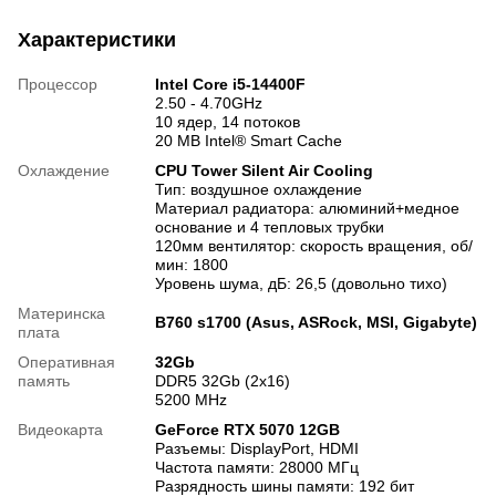
Характеристики
Процессор
Intel Core i5-14400F
2.50 - 4.70GHz
10 ядер, 14 потоков
20 MB Intel® Smart Cache
Охлаждение
CPU Tower Silent Air Cooling
Тип: воздушное охлаждение
Материал радиатора: алюминий+медное
основание и 4 тепловых трубки
120мм вентилятор: скорость вращения, об/
мин: 1800
Уровень шума, дБ: 26,5 (довольно тихо)
Материнска
B760 s1700 (Asus, ASRock, MSI, Gigabyte)
плата
Оперативная
32Gb
память
DDR5 32Gb (2x16)
5200 MHz
Видеокарта
GeForce RTX 5070 12GB
Разъемы: DisplayPort, HDMI
Частота памяти: 28000 МГц
Разрядность шины памяти: 192 бит