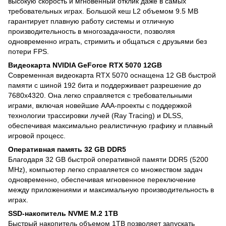
высокую скорость и мгновенный отклик даже в самых
требовательных играх. Большой кеш L2 объемом 9.5 MB
гарантирует плавную работу системы и отличную
производительность в многозадачности, позволяя
одновременно играть, стримить и общаться с друзьями без
потери FPS.
Видеокарта NVIDIA GeForce RTX 5070 12GB
Современная видеокарта RTX 5070 оснащена 12 GB быстрой
памяти с шиной 192 бита и поддерживает разрешение до
7680x4320. Она легко справляется с требовательными
играми, включая новейшие AAA-проекты с поддержкой
технологии трассировки лучей (Ray Tracing) и DLSS,
обеспечивая максимально реалистичную графику и плавный
игровой процесс.
Оперативная память 32 GB DDR5
Благодаря 32 GB быстрой оперативной памяти DDR5 (5200
MHz), компьютер легко справляется со множеством задач
одновременно, обеспечивая мгновенное переключение
между приложениями и максимальную производительность в
играх.
SSD-накопитель NVME M.2 1TB
Быстрый накопитель объемом 1TB позволяет запускать