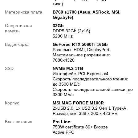
тихо)
Материнска плата
B760 s1700 (Asus, ASRock, MSI,
Gigabyte)
Оперативная
32Gb
память
DDR5 32Gb (2x16)
5200 MHz
Видеокарта
GeForce RTX 5060Ti 16Gb
Разъемы: HDMI, DisplayPort
Максимальное разрешение:
7680x4320
SSD
NVME M.2 1TB
Интерфейс: PCI-Express x4
Скорость последовательного чтения:
до 3500 МБ/с
Скорость последовательной записи: до
3300 МБ/с
Корпус
MSI MAG FORGE M100R
2xUSB 2.0, 1x USB 3.2 Gen 1 Type-A
Размер, мм: 388 x 200 x 423 мм
Блок питания
Pro Line
750W certificate 80+ Bronze
Active PFC