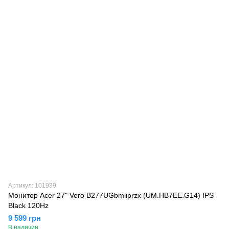
Артикул: 101939
Монитор Acer 27" Vero B277UGbmiiprzx (UM.HB7EE.G14) IPS
Black 120Hz
9 599 грн
В наличии