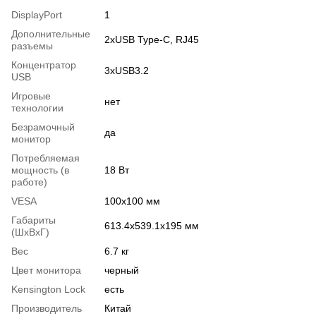
DisplayPort
1
Дополнительные
2хUSB Type-C, RJ45
разъемы
Концентратор
3хUSB3.2
USB
Игровые
нет
технологии
Безрамочный
да
монитор
Потребляемая
мощность (в
18 Вт
работе)
VESA
100х100 мм
Габариты
613.4х539.1х195 мм
(ШхВхГ)
Вес
6.7 кг
Цвет монитора
черный
Kensington Lock
есть
Производитель
Китай