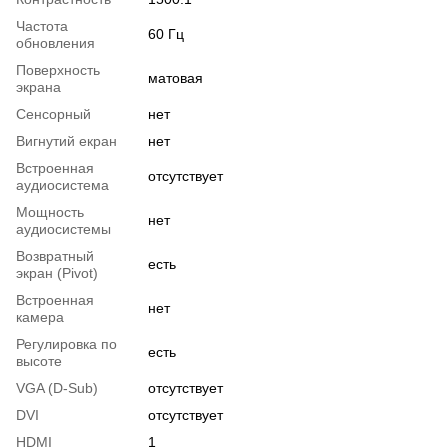
Частота
60 Гц
обновления
Поверхность
матовая
экрана
Сенсорный
нет
Вигнутий екран
нет
Встроенная
отсутствует
аудиосистема
Мощность
нет
аудиосистемы
Возвратный
есть
экран (Pivot)
Встроенная
нет
камера
Регулировка по
есть
высоте
VGA (D-Sub)
отсутствует
DVI
отсутствует
HDMI
1