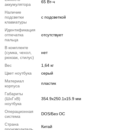
65 Вт-ч
аккумулятора
Наличие
подсветки
с подсветкой
клавиатуры
Идентификация
отпечатка
отсутствует
пальца
В комплекте
(сумка, чехол,
нет
рюкзак, стилус)
Вес
1,64 кг
Цвет ноутбука
серый
Материал
пластик
корпуса
Габариты
(ШхГхВ)
354.9х250.1х15.9 мм
ноутбука
Операционная
DOS/Без ОС
система
Страна
Китай
производитель