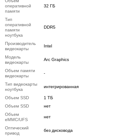
Объем
оперативной
32 ГБ
памяти
Тип
оперативной
DDR5
памяти
ноутбука
Производитель
Intel
видеокарты
Модель
Arc Graphics
видеокарты
Объем памяти
-
видеокарты
Тип видеокарты
интегрированная
ноутбука
Объем SSD
1 ТБ
Объем SSD
нет
Объем
нет
eMMC/UFS
Оптический
без дисковода
привод