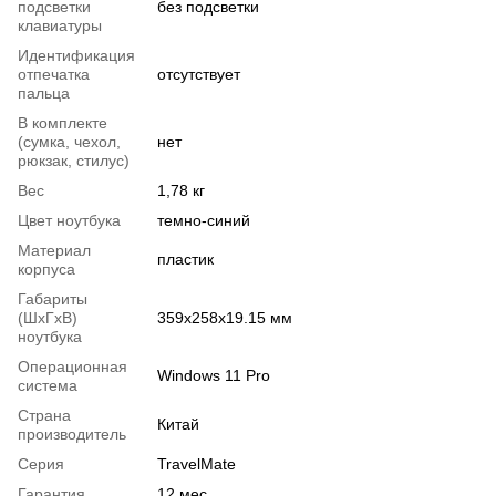
подсветки
без подсветки
клавиатуры
Идентификация
отпечатка
отсутствует
пальца
В комплекте
(сумка, чехол,
нет
рюкзак, стилус)
Вес
1,78 кг
Цвет ноутбука
темно-синий
Материал
пластик
корпуса
Габариты
(ШхГхВ)
359х258х19.15 мм
ноутбука
Операционная
Windows 11 Pro
система
Страна
Китай
производитель
Серия
TravelMate
Гарантия
12 мес.