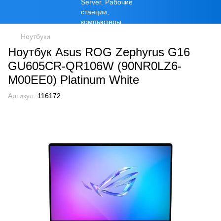
Ноутбуки
Ноутбук Asus ROG Zephyrus G16
GU605CR-QR106W (90NR0LZ6-
M00EE0) Platinum White
Артикул:
116172