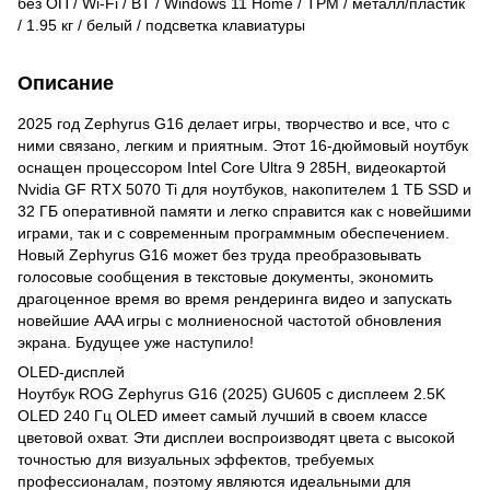
без ОП / Wi-Fi / BT / Windows 11 Home / TPM / металл/пластик
/ 1.95 кг / белый / подсветка клавиатуры
Описание
2025 год Zephyrus G16 делает игры, творчество и все, что с
ними связано, легким и приятным. Этот 16-дюймовый ноутбук
оснащен процессором Intel Core Ultra 9 285H, видеокартой
Nvidia GF RTX 5070 Ti для ноутбуков, накопителем 1 ТБ SSD и
32 ГБ оперативной памяти и легко справится как с новейшими
играми, так и с современным программным обеспечением.
Новый Zephyrus G16 может без труда преобразовывать
голосовые сообщения в текстовые документы, экономить
драгоценное время во время рендеринга видео и запускать
новейшие AAA игры с молниеносной частотой обновления
экрана. Будущее уже наступило!
OLED-дисплей
Ноутбук ROG Zephyrus G16 (2025) GU605 с дисплеем 2.5K
OLED 240 Гц OLED имеет самый лучший в своем классе
цветовой охват. Эти дисплеи воспроизводят цвета с высокой
точностью для визуальных эффектов, требуемых
профессионалам, поэтому являются идеальными для