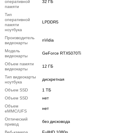
оперативной
32 ГБ
памяти
Тип
оперативной
LPDDR5
памяти
ноутбука
Производитель
nVidia
видеокарты
Модель
GeForce RTX5070Ti
видеокарты
Объем памяти
12 ГБ
видеокарты
Тип видеокарты
дискретная
ноутбука
Объем SSD
1 ТБ
Объем SSD
нет
Объем
нет
eMMC/UFS
Оптический
без дисковода
привод
Веб-камера
FullHD 1080p