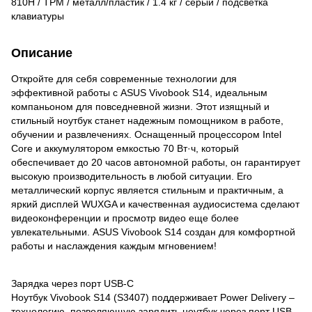
810H / TPM / металл/пластик / 1.4 кг / серый / подсветка
клавиатуры
Описание
Откройте для себя современные технологии для
эффективной работы с ASUS Vivobook S14, идеальным
компаньоном для повседневной жизни. Этот изящный и
стильный ноутбук станет надежным помощником в работе,
обучении и развлечениях. Оснащенный процессором Intel
Core и аккумулятором емкостью 70 Вт·ч, который
обеспечивает до 20 часов автономной работы, он гарантирует
высокую производительность в любой ситуации. Его
металлический корпус является стильным и практичным, а
яркий дисплей WUXGA и качественная аудиосистема сделают
видеоконференции и просмотр видео еще более
увлекательными. ASUS Vivobook S14 создан для комфортной
работы и наслаждения каждым мгновением!
Зарядка через порт USB-C
Ноутбук Vivobook S14 (S3407) поддерживает Power Delivery –
технологию, позволяющую зарядить ноутбук через порт USB