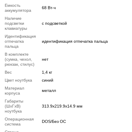
Емкость
68 Вт-ч
аккумулятора
Наличие
подсветки
с подсветкой
клавиатуры
Идентификация
отпечатка
идентификация отпечатка пальца
пальца
В комплекте
(сумка, чехол,
нет
рюкзак, стилус)
Вес
1,4 кг
Цвет ноутбука
синий
Материал
металл
корпуса
Габариты
(ШхГхВ)
313.9х219.9х14.9 мм
ноутбука
Операционная
DOS/Без ОС
система
Страна