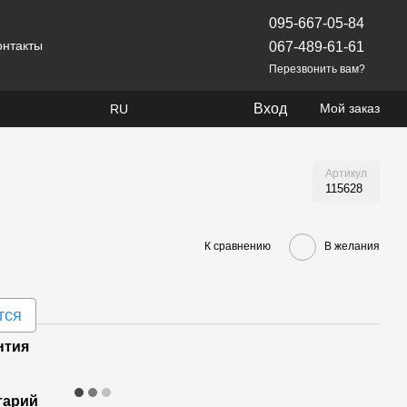
095-667-05-84
онтакты
067-489-61-61
Перезвонить вам?
Вход
Мой заказ
RU
Артикул
115628
К сравнению
В желания
тся
нтия
тарий