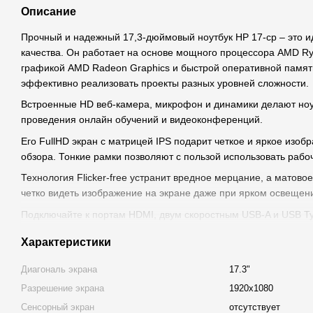
Описание
Прочный и надежный 17,3-дюймовый ноутбук HP 17-cp – это 
качества. Он работает на основе мощного процессора AMD Ry
графикой AMD Radeon Graphics и быстрой оперативной памят
эффективно реализовать проекты разных уровней сложности.
Встроенные HD веб-камера, микрофон и динамики делают ноу
проведения онлайн обучений и видеоконференций.
Его FullHD экран с матрицей IPS подарит четкое и яркое изо
обзора. Тонкие рамки позволяют с пользой использовать рабо
Технология Flicker-free устранит вредное мерцание, а матово
четко видеть изображение на экране даже при ярком освещен
Подключайте к портам HDMI, двум скоростным USB-A и USB T
периферийные и другие устройства. Устанавливайте сетевое 
Характеристики
беспроводную технологию Wi-Fi 6, работайте с устройствами,
5.4.
Диагональ экрана
17.3"
С ноутбуком HP 17-cp вы сможете быть эффективны как в офисе
Разрешение экрана
1920x1080
обеспечивает длительную автономную работу. Аккумулятор ем
Сенсорный экран
отсутствует
функцию быстрой зарядки – пополняйте его заряд до 50% всего