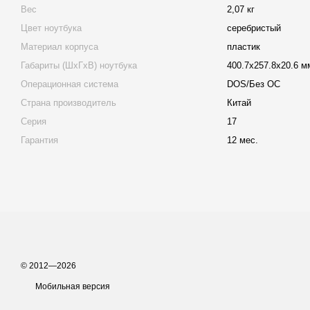
Вес
2,07 кг
Цвет ноутбука
серебристый
Материал корпуса
пластик
Габариты (ШхГхВ) ноутбука
400.7х257.8х20.6 м
Операционная система
DOS/Без ОС
Страна производитель
Китай
Серия
17
Гарантия
12 мес.
© 2012—2026
Мобильная версия