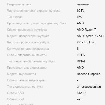
Покрытие экрана
матовое
Частота обновления экрана ноутбука
60 Гц
Тип экрана
IPS
Производитель процессора для ноутбука
AMD
Серия процессора ноутбука
AMD Ryzen 7
Модель процессора ноутбука
AMD Ryzen 7 7730
Частота процессора ноутбука
2,0 - 4,5 ГГц
Количество ядер процессора
8
Объем оперативной памяти
16 ГБ
Тип оперативной памяти ноутбука
DDR4
Производитель видеокарты
AMD
Модель видеокарты
Radeon Graphics
Объем памяти видеокарты
-
Тип видеокарты ноутбука
интегрированная
Объем SSD
512 ГБ
Объем SSD
нет