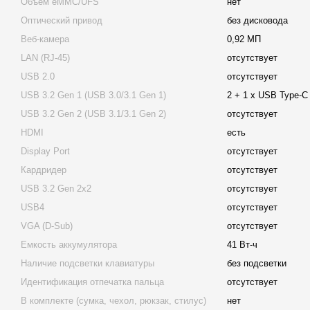
Объем eMMC/UFS
нет
Оптический привод
без дисковода
Веб-камера
0,92 МП
LAN (RJ-45)
отсутствует
USB 2.0
отсутствует
USB 3.2 Gen 1 (USB 3.0/3.1 Gen 1)
2 + 1 x USB Type-C
USB 3.2 Gen 2 (USB 3.1/3.1 Gen 2)
отсутствует
HDMI
есть
Display Port
отсутствует
Кардридер
отсутствует
USB 3.2 Gen 2x2
отсутствует
USB4
отсутствует
VGA (D-Sub)
отсутствует
Емкость аккумулятора
41 Вт-ч
Наличие подсветки клавиатуры
без подсветки
Идентификация отпечатка пальца
отсутствует
В комплекте (сумка, чехол, рюкзак, стилус)
нет