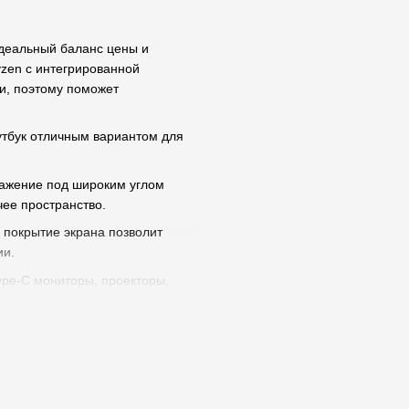
идеальный баланс цены и
zen с интегрированной
и, поэтому поможет
тбук отличным вариантом для
бражение под широким углом
чее пространство.
е покрытие экрана позволит
ии.
ype-C мониторы, проекторы,
соединение, используя
 подключенными через Bluetooth
, так и за его пределами, он
костью 41 Вт*ч поддерживает
 за 45 минут.