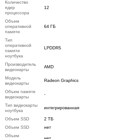
Количество
ядер
12
процессора
Объем
оперативной
64 ГБ
памяти
Тип
оперативной
LPDDR5
памяти
ноутбука
Производитель
AMD
видеокарты
Модель
Radeon Graphics
видеокарты
Объем памяти
-
видеокарты
Тип видеокарты
интегрированная
ноутбука
Объем SSD
2 ТБ
Объем SSD
нет
Объем
нет