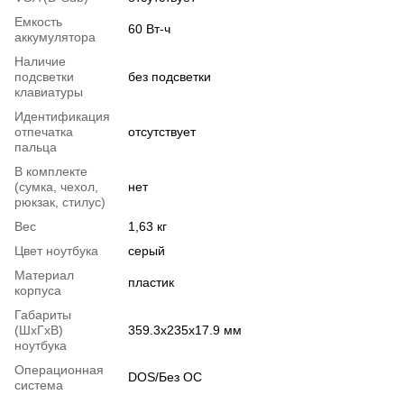
Емкость
60 Вт-ч
аккумулятора
Наличие
подсветки
без подсветки
клавиатуры
Идентификация
отпечатка
отсутствует
пальца
В комплекте
(сумка, чехол,
нет
рюкзак, стилус)
Вес
1,63 кг
Цвет ноутбука
серый
Материал
пластик
корпуса
Габариты
(ШхГхВ)
359.3х235х17.9 мм
ноутбука
Операционная
DOS/Без ОС
система