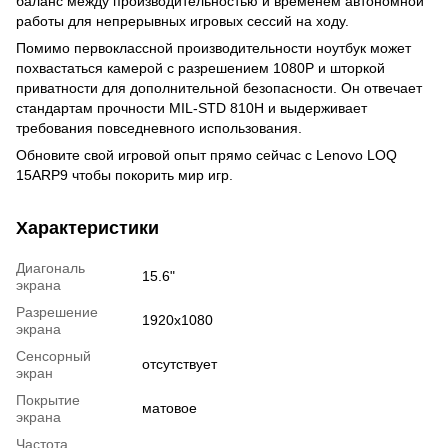
баланс между производительностью и временем автономной
работы для непрерывных игровых сессий на ходу.
Помимо первоклассной производительности ноутбук может
похвастаться камерой с разрешением 1080P и шторкой
приватности для дополнительной безопасности. Он отвечает
стандартам прочности MIL-STD 810H и выдерживает
требования повседневного использования.
Обновите свой игровой опыт прямо сейчас с Lenovo LOQ
15ARP9 чтобы покорить мир игр.
Характеристики
Диагональ
15.6"
экрана
Разрешение
1920x1080
экрана
Сенсорный
отсутствует
экран
Покрытие
матовое
экрана
Частота