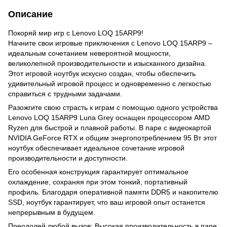
Описание
Покоряй мир игр с Lenovo LOQ 15ARP9!
Начните свои игровые приключения с Lenovo LOQ 15ARP9 –
идеальным сочетанием невероятной мощности,
великолепной производительности и изысканного дизайна.
Этот игровой ноутбук искусно создан, чтобы обеспечить
удивительный игровой процесс и одновременно с легкостью
справиться с трудными задачами.
Разожгите свою страсть к играм с помощью одного устройства
Lenovo LOQ 15ARP9 Luna Grey оснащен процессором AMD
Ryzen для быстрой и плавной работы. В паре с видеокартой
NVIDIA GeForce RTX и общим энергопотреблением 95 Вт этот
ноутбук обеспечивает идеальное сочетание игровой
производительности и доступности.
Его особенная конструкция гарантирует оптимальное
охлаждение, сохраняя при этом тонкий, портативный
профиль. Благодаря оперативной памяти DDR5 и накопителю
SSD, ноутбук гарантирует, что ваш игровой опыт останется
непрерывным в будущем.
Преодолей любой вызов: Высокая производительность в паре