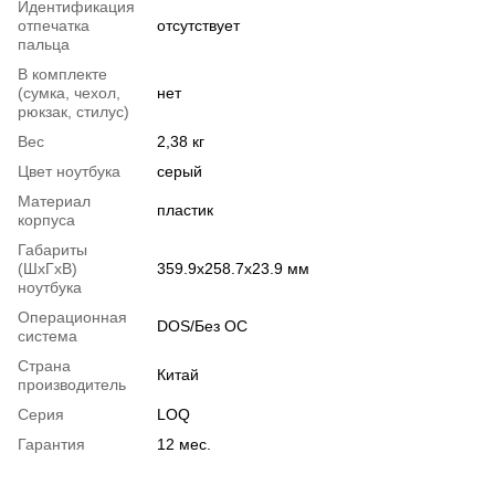
Идентификация
отпечатка
отсутствует
пальца
В комплекте
(сумка, чехол,
нет
рюкзак, стилус)
Вес
2,38 кг
Цвет ноутбука
серый
Материал
пластик
корпуса
Габариты
(ШхГхВ)
359.9х258.7х23.9 мм
ноутбука
Операционная
DOS/Без ОС
система
Страна
Китай
производитель
Серия
LOQ
Гарантия
12 мес.