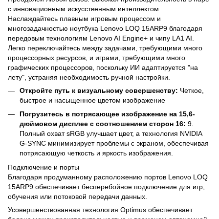
с инновационным искусственным интеллектом
Наслаждайтесь плавным игровым процессом и
многозадачностью ноутбука Lenovo LOQ 15ARP9 благодаря
передовым технологиям Lenovo AI Engine+ и чипу LA1 AI.
Легко переключайтесь между задачами, требующими много
процессорных ресурсов, и играми, требующими много
графических процессоров, поскольку ИИ адаптируется "на
лету", устраняя необходимость ручной настройки.
Откройте путь к визуальному совершенству:
Четкое,
быстрое и насыщенное цветом изображение
Погрузитесь в потрясающее изображение на 15,6-
дюймовом дисплее с соотношением сторон 16:
9.
Полный охват sRGB улучшает цвет, а технология NVIDIA
G-SYNC минимизирует проблемы с экраном, обеспечивая
потрясающую четкость и яркость изображения.
Подключение и порты
Благодаря продуманному расположению портов Lenovo LOQ
15ARP9 обеспечивает бесперебойное подключение для игр,
обучения или потоковой передачи данных.
Усовершенствованная технология Optimus обеспечивает