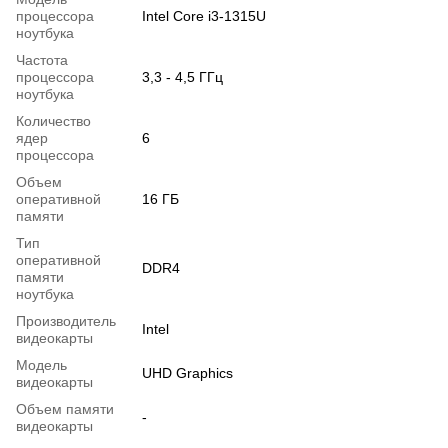
процессора
Intel Core i3-1315U
ноутбука
Частота
процессора
3,3 - 4,5 ГГц
ноутбука
Количество
ядер
6
процессора
Объем
оперативной
16 ГБ
памяти
Тип
оперативной
DDR4
памяти
ноутбука
Производитель
Intel
видеокарты
Модель
UHD Graphics
видеокарты
Объем памяти
-
видеокарты