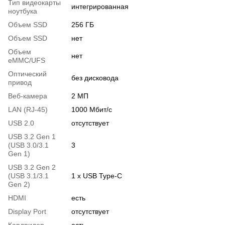
Тип видеокарты
интегрированная
ноутбука
Объем SSD
256 ГБ
Объем SSD
нет
Объем
нет
eMMC/UFS
Оптический
без дисковода
привод
Веб-камера
2 МП
LAN (RJ-45)
1000 Мбит/с
USB 2.0
отсутствует
USB 3.2 Gen 1
(USB 3.0/3.1
3
Gen 1)
USB 3.2 Gen 2
(USB 3.1/3.1
1 х USB Type-C
Gen 2)
HDMI
есть
Display Port
отсутствует
Кардридер
есть