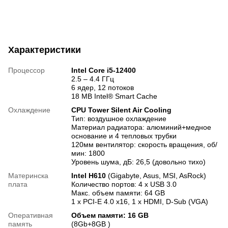
Характеристики
Процессор
Intel Core i5-12400
2.5 – 4.4 ГГц
6 ядер, 12 потоков
18 MB Intel® Smart Cache
Охлаждение
CPU Tower Silent Air Cooling
Тип: воздушное охлаждение
Материал радиатора: алюминий+медное
основание и 4 тепловых трубки
120мм вентилятор: скорость вращения, об/
мин: 1800
Уровень шума, дБ: 26,5 (довольно тихо)
Материнска
Intel H610
(Gigabyte, Asus, MSI, AsRock)
плата
Количество портов: 4 х USB 3.0
Макс. объем памяти: 64 GB
1 x PCI-E 4.0 x16, 1 х HDMI, D-Sub (VGA)
Оперативная
Объем памяти: 16 GB
память
(8Gb+8GB )