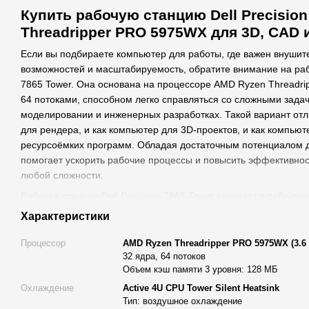
Купить рабочую станцию Dell Precision
Threadripper PRO 5975WX для 3D, CAD 
Если вы подбираете компьютер для работы, где важен внуши
возможностей и масштабируемость, обратите внимание на рабо
7865 Tower. Она основана на процессоре AMD Ryzen Threadr
64 потоками, способном легко справляться со сложными зада
моделировании и инженерных разработках. Такой вариант отл
для рендера, и как компьютер для 3D-проектов, и как компьют
ресурсоёмких программ. Обладая достаточным потенциалом д
помогает ускорить рабочие процессы и повысить эффективнос
любой сложности.
Рабочая станция Dell Precision 7865 Tower сочетает в себе п
NVIDIA, а также отличается продуманным фирменным дизайном
Характеристики
стабильную платформу для любых профессиональных задач: 
работы над детализированными 3D-сценами и фотореалистичн
Процессор
AMD Ryzen Threadripper PRO 5975WX (3.6 -
32 ядра, 64 потоков
ней предусмотрены расширенные сетевые возможности, позв
Объем кэш памяти 3 уровня: 128 МБ
большие файлы и эффективно управлять несколькими рабочи
Охлаждение
Active 4U CPU Tower Silent Heatsink
Многим специалистам важно найти правильный баланс между
Тип: воздушное охлаждение
производительностью. Поэтому, если вам нужно купить рабоч