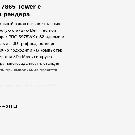
 7865 Tower с
и рендера
тельный запас вычислительных
чую станцию Dell Precision
ipper PRO 5975WX с 32 ядрами и
чами в 3D-графике, рендере,
ично подходит и как компьютер
ер для 3Ds Max или других
ля многозадачности, станция
ть при выполнении проектов
ередовые разработки от AMD и
 от Dell. Вы получаете
от создания CAD-моделей до
ым рендером. Кроме того, в
 4.5 ГГц)
оляющие быстро передавать
ми средами одновременно.
 ценой, надёжностью и
ую станцию для серьёзных