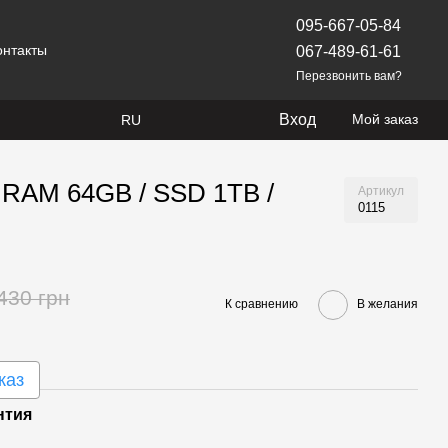
095-667-05-84
онтакты
067-489-61-61
Перезвонить вам?
Вход
Мой заказ
RU
 RAM 64GB / SSD 1TB /
Артикул
0115
430 грн
К сравнению
В желания
каз
нтия