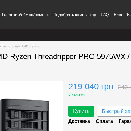
Гарантии/обмен/ремонт
Подобрать компьютер
FAQ
Блог
К
бочие станции AMD Ryzen
AMD Ryzen Threadripper PRO 5975WX /
219 040 грн
242 
В наличии
Купить
Быстрый за
Доставка
Оплата
Гара