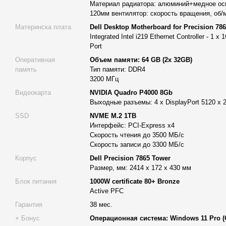
Материал радиатора: алюминий+медное осн
вычислений, визуализации, а также для разработки и редакти
120мм вентилятор: скорость вращения, об/
проектирования, Dell Precision 7865 Tower может стать сбал
Материнска плата
Dell Desktop Motherboard for Precision 78
же с предустановленной операционной системой Windows 11 P
Integrated Intel i219 Ethernet Controller - 1
работе систему сразу после распаковки.
Port
Оперативная
Объем памяти: 64 GB (2x 32GB)
память
Тип памяти: DDR4
Описание основных характеристик рабочей станц
3200 МГц
Видеокарта
NVIDIA Quadro P4000 8Gb
Процессор AMD Ryzen Threadripper PRO 5975WX
Выходные разъемы: 4 x DisplayPort 5120 x 2
В сердце данной рабочей станции установлен 32-ядерный про
SSD
NVME M.2 1TB
PRO 5975WX, поддерживающий 64 потока. Его базовая тактовая
Интерфейс: PCI-Express x4
режиме авторазгона она достигает 4.5 ГГц. Это обеспечивает
Скорость чтения до 3500 МБ/с
сложных вычислений, финансового моделирования, рендерин
Скорость записи до 3300 МБ/с
видеомонтажа. Объём кеш-памяти третьего уровня в 128 МБ ус
Корпус
Dell Precision 7865 Tower
положительно сказывается на общей производительности сис
Размер, мм: 2414 х 172 х 430 мм
Материнская плата Dell Desktop Motherboard for Precision 
Блок питания
1000W certificate 80+ Bronze
Active PFC
Оригинальная материнская плата Dell гарантирует надёжную 
Гарантия
38 мес.
стабильную работу. В неё встроен сетевой модуль Intel i219,
1 x 1Gbps RJ45 и 1 x 10Gbps RJ45. Это даёт гибкость в орган
+ Бонус
Операционная система: Windows 11 Pro 