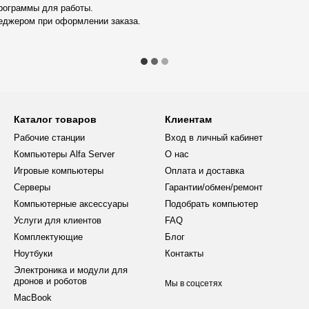
х и обеспечивает
рограммы для работы.
еджером при оформлении заказа.
 с частотой 3200 МГц (два
 ресурсов для параллельной
системах моделирования. Вы
и моделями или текстурами, а
Каталог товаров
Клиентам
о без существенных задержек.
Рабочие станции
Вход в личный кабинет
Компьютеры Alfa Server
О нас
uadro P4000 с объёмом памяти
Игровые компьютеры
Оплата и доставка
ых задач, а не только для игр.
Серверы
Гарантии/обмен/ремонт
ами — будь то компьютер для
Компьютерные аксессуары
Подобрать компьютер
ля CAD проектирования
Услуги для клиентов
FAQ
выходами DisplayPort с
о даёт возможность подключать
Комплектующие
Блог
 масштабными графическими
Ноутбуки
Контакты
Электроника и модули для
дронов и роботов
Мы в соцсетях
MacBook