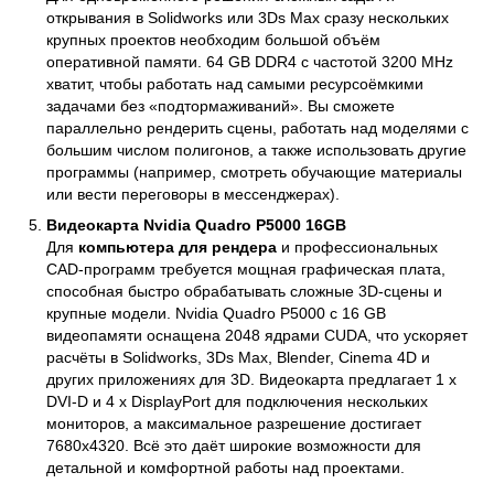
открывания в Solidworks или 3Ds Max сразу нескольких
крупных проектов необходим большой объём
оперативной памяти. 64 GB DDR4 с частотой 3200 MHz
хватит, чтобы работать над самыми ресурсоёмкими
задачами без «подтормаживаний». Вы сможете
параллельно рендерить сцены, работать над моделями с
большим числом полигонов, а также использовать другие
программы (например, смотреть обучающие материалы
или вести переговоры в мессенджерах).
Видеокарта Nvidia Quadro P5000 16GB
Для
компьютера для рендера
и профессиональных
CAD-программ требуется мощная графическая плата,
способная быстро обрабатывать сложные 3D-сцены и
крупные модели. Nvidia Quadro P5000 с 16 GB
видеопамяти оснащена 2048 ядрами CUDA, что ускоряет
расчёты в Solidworks, 3Ds Max, Blender, Cinema 4D и
других приложениях для 3D. Видеокарта предлагает 1 x
DVI-D и 4 x DisplayPort для подключения нескольких
мониторов, а максимальное разрешение достигает
7680x4320. Всё это даёт широкие возможности для
детальной и комфортной работы над проектами.