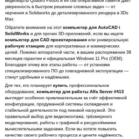
видеокарты Quadro P5000 и 64 GB оперативной памяти даёт
уверенность в быстром решении сложных задач — от
черчения в Solidworks до детализированного рендера в 3Ds
Max.
Обратите внимание на этот
компьютер для AutoCAD і
SolidWorks
и для прочих 3D-приложений, если вы ищете
компьютер для CAD проектирования
или универсальную
рабочую станцию
для корпоративных и коммерческих
целей. Помимо аппаратной части, в вашем распоряжении 38
месяцев гарантии и официальная Windows 11 Pro (OEM).
Благодаря этому все этапы работы — от установки
специализированного ПО до повседневной эксплуатации —
станут удобными и надёжными.
Для тех, кто планирует
купить
профессиональное
оборудование,
компьютер для работы Alfa Server #413
выглядит особенно привлекательным за счёт эффективной
конфигурации, продуманной системы охлаждения и
стабильной деятельности под пиковой нагрузкой. Это
правильный выбор для видеомонтажа, трёхмерного
моделирования, работы с графикой и ресурсоёмкими
вычислительными задачами. Если вы хотите повысить
качество своего рабочего процесса и цените надёжность,