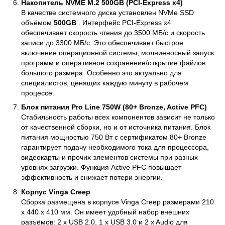
Накопитель NVME M.2 500GB (PCI-Express x4)
В качестве системного диска установлен NVMe SSD
объёмом
500GB
. Интерфейс PCI-Express x4
обеспечивает скорость чтения до 3500 МБ/с и скорость
записи до 3300 МБ/с. Это обеспечивает быстрое
включение операционной системы, молниеносный запуск
программ и оперативное сохранение/открытие файлов
большого размера. Особенно это актуально для
специалистов, ценящих каждую минуту в рабочем
процессе.
Блок питания Pro Line 750W (80+ Bronze, Active PFC)
Стабильность работы всех компонентов зависит не только
от качественной сборки, но и от источника питания. Блок
питания мощностью 750 Вт с сертификатом 80+ Bronze
гарантирует подачу необходимого тока для процессора,
видеокарты и прочих элементов системы при разных
уровнях загрузки. Функция Active PFC повышает
эффективность и снижает потери энергии.
Корпус Vinga Creep
Сборка размещена в корпусе Vinga Creep размерами 210
x 440 x 410 мм. Он имеет удобный набор внешних
разъёмов: 2 x USB 2.0, 1 x USB 3.0 и 2 x Audio для