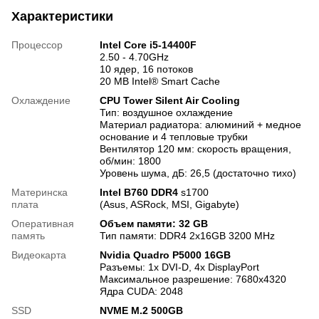
Характеристики
Процессор
Intel Core i5-14400F
2.50 - 4.70GHz
10 ядер, 16 потоков
20 MB Intel® Smart Cache
Охлаждение
CPU Tower Silent Air Cooling
Тип: воздушное охлаждение
Материал радиатора: алюминий + медное
основание и 4 тепловые трубки
Вентилятор 120 мм: скорость вращения,
об/мин: 1800
Уровень шума, дБ: 26,5 (достаточно тихо)
Материнска
Intel В760 DDR4
s1700
плата
(Asus, ASRock, MSI, Gigabyte)
Оперативная
Объем памяти: 32 GB
память
Тип памяти: DDR4 2x16GB 3200 MHz
Видеокарта
Nvidia Quadro P5000 16GB
Разъемы: 1x DVI-D, 4x DisplayPort
Максимальное разрешение: 7680x4320
Ядра CUDA: 2048
SSD
NVME M.2 500GB