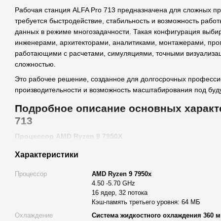
Рабочая станция ALFA Pro 713 предназначена для сложных пр
требуется быстродействие, стабильность и возможность рабо
данных в режиме многозадачности. Такая конфигурация выби
инженерами, архитекторами, аналитиками, монтажерами, про
работающими с расчетами, симуляциями, точными визуализа
сложностью.
Это рабочее решение, созданное для долгосрочных професси
производительности и возможность масштабирования под буд
Подробное описание основных характ
713
Процессор AMD Ryzen 9 7950X
Центральным элементом системы является процессор AMD Ry
Характеристики
работать в диапазоне 4.50–5.70 GHz.
Процессор
AMD Ryzen 9 7950x
Он оснащен 16 ядрами и 32 потоками, что обеспечивает:
4.50 -5.70 GHz
быстрая работа в 3D-рендере;
16 ядер, 32 потока
Кэш-память третьего уровня: 64 МБ
эффективность в CAD/BIM-проектах;
Охлаждение
Система жидкостного охлаждения 360 м