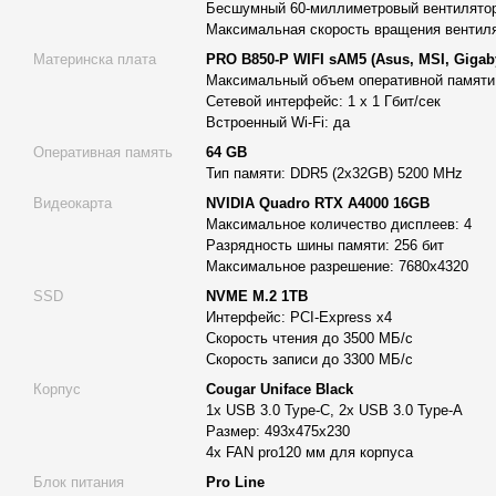
максимальную производительность в симуляциях и вычисл
Бесшумный 60-миллиметровый вентилято
Максимальная скорость вращения вентиля
быстрая обработка видеоматериала;
Материнска плата
PRO B850-P WIFI sAM5 (Asus, MSI, Gigab
высокую чувствительность системы к многопоточным прог
Максимальный объем оперативной памяти:
Сетевой интерфейс: 1 х 1 Гбит/сек
Благодаря кэшу L3 объемом 64 МБ работа с большими сцена
Встроенный Wi-Fi: да
проходит без задержек. Процессор отлично раскрывает себя 
типа Blender, Autodesk Maya, SolidWorks, Unreal Engine и друг
Оперативная память
64 GB
Тип памяти: DDR5 (2x32GB) 5200 MHz
Система жидкостного охлаждения 360 мм
Видеокарта
NVIDIA Quadro RTX A4000 16GB
Для стабильной работы под нагрузкой используется расшире
Максимальное количество дисплеев: 4
отводящая тепло от процессора.
Разрядность шины памяти: 256 бит
Максимальное разрешение: 7680x4320
Дополнительно установлен тихий 60-мм вентилятор VRM, охл
SSD
NVME M.2 1TB
материнской платы и гарантирующий стабильность системы д
Интерфейс: PCI-Express x4
рендеров или вычислительных операций.
Скорость чтения до 3500 МБ/с
Скорость записи до 3300 МБ/с
Максимальная скорость вентиляторов – 1800 об/мин, что поз
оптимальный температурный режим в любых рабочих задачах
Корпус
Cougar Uniface Black
1x USB 3.0 Type-C, 2x USB 3.0 Type-A
Материнская плата PRO B850-P WIFI sAM5
Размер: 493x475x230
Плата от брендов Asus, MSI или Gigabyte создана на базе сов
4x FAN pro120 мм для корпуса
поддержкой сокета AM5.
Блок питания
Pro Line