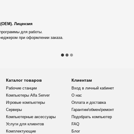
кий потенциал для будущего
 (OEM). Лицензия
программы для работы.
спроводную связь;
неджером при оформлении заказа.
ющая стабильную работу
высокоскоростной стандарт,
Каталог товаров
Клиентам
Рабочие станции
Вход в личный кабинет
Компьютеры Alfa Server
О нас
Игровые компьютеры
Оплата и доставка
ременно;
Серверы
Гарантии/обмен/ремонт
ли симуляции.
Компьютерные аксессуары
Подобрать компьютер
сить эффективность работы по
Услуги для клиентов
FAQ
Комплектующие
Блог