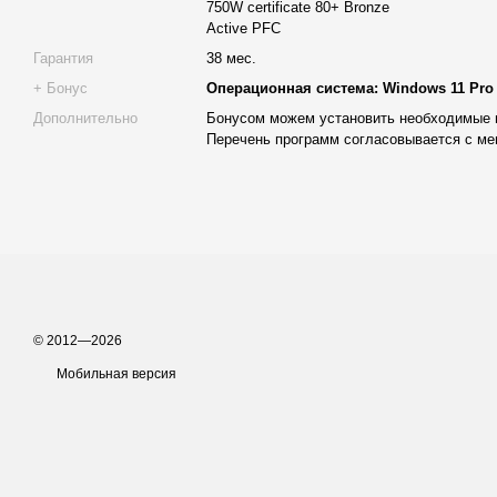
Особенности:
750W certificate 80+ Bronze
Active PFC
возможность расширения памяти до 192GB, что дает широ
Гарантия
38 мес.
апгрейда;
+ Бонус
Операционная система: Windows 11 Pro
сетевой интерфейс 1 Гбит/с;
Дополнительно
Бонусом можем установить необходимые 
встроенный модуль Wi-Fi, обеспечивающий стабильную бе
Перечень программ согласовывается с ме
оптимизированная энергетика и электроника, поддержива
системы в высокогруженных средах.
Оперативная память 64 GB DDR5
Установлено 64 GB DDR5 (2×32GB) 5200 MHz — современный 
обеспечивающий:
ускоренное взаимодействие с большими файлами;
© 2012—2026
комфортную работу по масштабным 3D-сценам;
Мобильная версия
возможность запуска нескольких трудных программ однов
высокая скорость реакции системы в режиме рендеринга и
DDR5 – это технология нового поколения, позволяющая повы
сравнению с DDR4 во многих профессиональных областях.