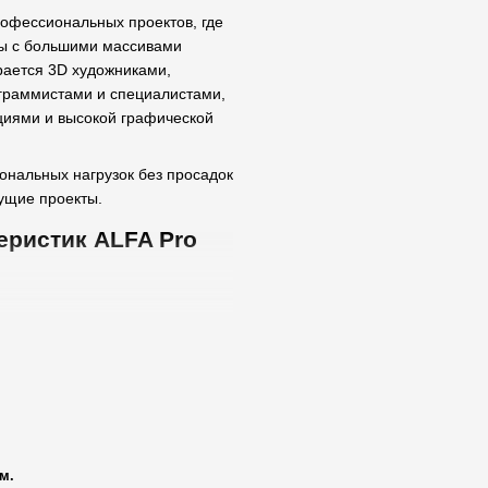
офессиональных проектов, где
ты с большими массивами
рается 3D художниками,
граммистами и специалистами,
циями и высокой графической
ональных нагрузок без просадок
ущие проекты.
еристик ALFA Pro
zen 9 7950X, способный
м.