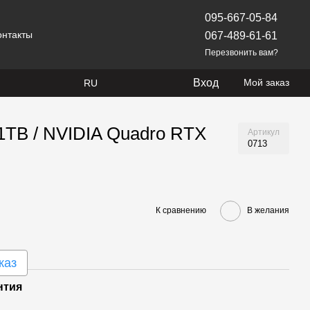
095-667-05-84
онтакты
067-489-61-61
Перезвонить вам?
Вход
Мой заказ
RU
1TB / NVIDIA Quadro RTX
Артикул
0713
К сравнению
В желания
каз
нтия