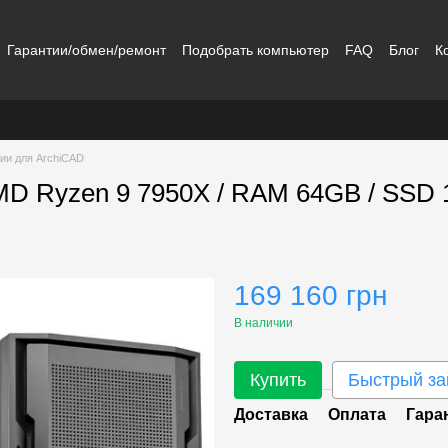
Гарантии/обмен/ремонт
Подобрать компьютер
FAQ
Блог
К
ии для ArchiCAD
AMD Ryzen 9 7950X / RAM 64GB / SSD 
169 160 грн
В наличии
Купить
Быстрый за
Доставка
Оплата
Гара