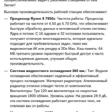
профессиональных задач с рабочими станциями от Alfa
Server!
Высокую производительность рабочей станции обеспечивают:
Процессор Ryzen 9 7950x
: Частота работы: Процессор
работает на частоте от 4.50 до 5.70 GHz, что обеспечивает
быструю обработку данных и мгновенный отклик системы.
Ядра и потоки: С 16 ядрами и 32 потоками пользователь
получает отличную многозадачность, которая идеально
подходит для требовательных задач, таких как
видеомонтаж 4K или рендер в 3Ds Max. Кэш-память: 64
МБ третьего уровня гарантирует быстрый доступ к часто
используемым данным, улучшая общую
производительность.
Система жидкостного охлаждения 360 мм.:
Тип: Водное
охлаждение обеспечивает надежный и эффективный
процесс охлаждения. Материал радиатора: Алюминиевый
радиатор отлично отводит тепло от компонентов.
Вентиляторы: Три 120 мм вентилятора со скоростью
вращения 1800 об/мин. Уровень шума: На уровне 28.9 дБ,
эта система охлаждения работает достаточно тихо, не
отвлекая вас от работы.