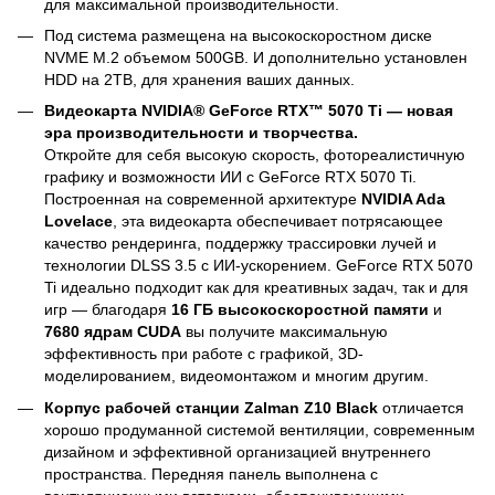
для максимальной производительности.
Под система размещена на высокоскоростном диске
NVME M.2 объемом 500GB. И дополнительно установлен
HDD на 2TB, для хранения ваших данных.
Видеокарта NVIDIA® GeForce RTX™ 5070 Ti — новая
эра производительности и творчества.
Откройте для себя высокую скорость, фотореалистичную
графику и возможности ИИ с GeForce RTX 5070 Ti.
Построенная на современной архитектуре
NVIDIA Ada
Lovelace
, эта видеокарта обеспечивает потрясающее
качество рендеринга, поддержку трассировки лучей и
технологии DLSS 3.5 с ИИ-ускорением. GeForce RTX 5070
Ti идеально подходит как для креативных задач, так и для
игр — благодаря
16 ГБ высокоскоростной памяти
и
7680 ядрам CUDA
вы получите максимальную
эффективность при работе с графикой, 3D-
моделированием, видеомонтажом и многим другим.
Корпус рабочей станции Zalman Z10 Black
отличается
хорошо продуманной системой вентиляции, современным
дизайном и эффективной организацией внутреннего
пространства. Передняя панель выполнена с