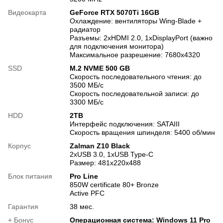
Видеокарта
GeForce RTX 5070Ti 16GB
Охлаждение: вентиляторы Wing-Blade +
радиатор
Разъемы: 2хHDMI 2.0, 1хDisplayPort (важно
для подключения монитора)
Максимальное разрешение: 7680x4320
SSD
M.2 NVME 500 GB
Скорость последовательного чтения: до
3500 МБ/с
Скорость последовательной записи: до
3300 МБ/с
HDD
2TB
Интерфейс подключения: SATAIII
Скорость вращения шпинделя: 5400 об/мин
Корпус
Zalman Z10 Black
2хUSB 3.0, 1хUSB Type-C
Размер: 481x220x488
Блок питания
Pro Line
850W certificate 80+ Bronze
Active PFC
Гарантия
38 мес.
+ Бонус
Операционная система: Windows 11 Pro