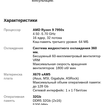
консультацию.
Характеристики
Процессор
AMD Ryzen 9 7950x
4.50 -5.70 GHz
16 ядер, 32 потока
Кэш-память третьего уровня: 64 МБ
Охлаждение
Система жидкостного охлаждения 360
мм.
Бесшумный 60-миллиметровый вентилятор
VRM
Максимальная скорость вращения
вентиляторов: 1800 об/ мин
Материнска
X670 sAM5
плата
(Asus, MSI, Gigabyte, ASRock)
Максимальный объем оперативной памяти:
до 128 Gb
Сетевой интерфейс: 1 х 1 Гбит/сек
Оперативная
32Gb
память
DDR5 32Gb (2x16)
5200 MHz