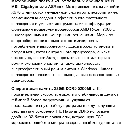
Материнская плата X670 от топовых брендов Asus,
MSI, Gigabyte или ASRock
. Материнские платы линейки
X670 отличаются улучшенной системой электропитания,
возможностью создания эффективного системного
охлаждения и умными инструментами конфигурации.
Объединяя поддержку процессоров AMD Ryzen 7000 с
инновационными инженерными решениями. Меры по
энергосбережению помогают оптимизировать
потребление электроэнергии. Здесь можно установить
предел мощности центрального процессора, снизить
яркость подсветки Aura, переключить вентиляторы в
режим экономии энергии, а также активировать
энергоэффективный режим питания Windows. Чипсет
охлаждается пассивно – с помощью высококачественных
радиаторов.
Оперативная память 32GB DDR5 5200Mhz
. Ее
поразительная скорость, емкость и стабильность делают
геймплей более погружающим, улучшают
профессиональную работу программ и ведут к лучшим
результатам ускорения ПК. Память DDR5 использует
двойные 32-битные подканалы, встроенную ECC
коррекцию ошибок и специализированный контур питания