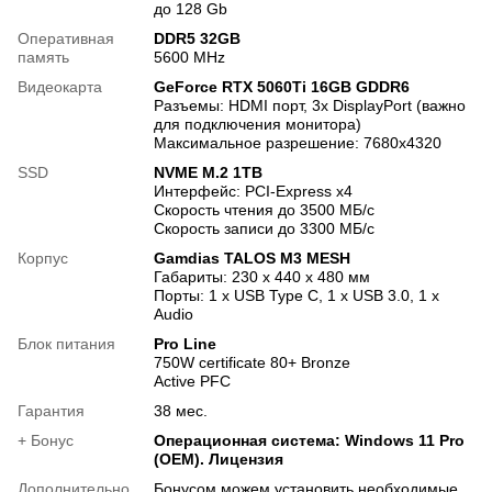
до 128 Gb
Оперативная
DDR5 32GB
память
5600 MHz
Видеокарта
GeForce RTX 5060Ti 16GB GDDR6
Разъемы: HDMI порт, 3х DisplayPort (важно
для подключения монитора)
Максимальное разрешение: 7680x4320
SSD
NVME M.2 1TB
Интерфейс: PCI-Express x4
Скорость чтения до 3500 МБ/с
Скорость записи до 3300 МБ/с
Корпус
Gamdias TALOS M3 MESH
Габариты: 230 х 440 х 480 мм
Порты: 1 x USB Type C, 1 x USB 3.0, 1 x
Audio
Блок питания
Pro Line
750W certificate 80+ Bronze
Active PFC
Гарантия
38 мес.
+ Бонус
Операционная система: Windows 11 Pro
(OEM). Лицензия
Дополнительно
Бонусом можем установить необходимые