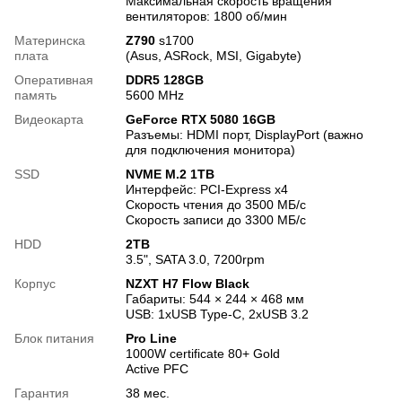
Максимальная скорость вращения
вентиляторов: 1800 об/мин
Материнска
Z790
s1700
плата
(Asus, ASRock, MSI, Gigabyte)
Оперативная
DDR5 128GB
память
5600 MHz
Видеокарта
GeForce RTX 5080 16GB
Разъемы: HDMI порт, DisplayPort (важно
для подключения монитора)
SSD
NVME M.2 1TB
Интерфейс: PCI-Express x4
Скорость чтения до 3500 МБ/с
Скорость записи до 3300 МБ/с
HDD
2TB
3.5", SATA 3.0, 7200rpm
Корпус
NZXT H7 Flow Black
Габариты: 544 × 244 × 468 мм
USB: 1xUSB Type-C, 2xUSB 3.2
Блок питания
Pro Line
1000W certificate 80+ Gold
Active PFC
Гарантия
38 мес.