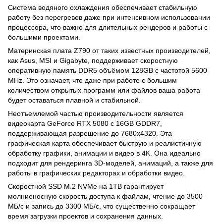
Система водяного охлаждения обеспечивает стабильную
работу без перегревов даже при интенсивном использовании
процессора, что важно для длительных рендеров и работы с
большими проектами.
Материнская плата Z790 от таких известных производителей,
как Asus, MSI и Gigabyte, поддерживает скоростную
оперативную память DDR5 объёмом 128GB с частотой 5600
MHz. Это означает, что даже при работе с большим
количеством открытых программ или файлов ваша работа
будет оставаться плавной и стабильной.
Неотъемлемой частью производительности является
видеокарта GeForce RTX 5080 с 16GB GDDR7,
поддерживающая разрешение до 7680x4320. Эта
графическая карта обеспечивает быструю и реалистичную
обработку графики, анимации и видео в 4K. Она идеально
подходит для рендеринга 3D-моделей, анимаций, а также для
работы в графических редакторах и обработки видео.
Скоростной SSD M.2 NVMe на 1TB гарантирует
молниеносную скорость доступа к файлам, чтение до 3500
МБ/с и запись до 3300 МБ/с, что существенно сокращает
время загрузки проектов и сохранения данных.