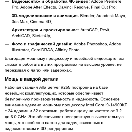
Видеомонтаж и обработка 4K-видео:
Adobe Premiere
Pro, Adobe After Effects, DaVinci Resolve, Final Cut Pro;
3D-моделирование и анимация:
Blender, Autodesk Maya,
3ds Max, Cinema 4D;
Архитектура и проектирование:
AutoCAD, Revit,
ArchiCAD, SketchUp;
Фото и графический дизайн:
Adobe Photoshop, Adobe
Illustrator, CorelDRAW, Affinity Photo.
Благодаря мощному процессору и новейшей видеокарте, вы
сможете работать в этих программах на высшем уровне, не
переживая о лагах или задержках.
Мощь в каждой детали
Рабочая станция Alfa Server #265 построена на базе
новейших комплектующих, которые обеспечивают
безупречную производительность и надёжность. Основное
внимание уделено мощному процессору Intel Core i9-14900KF
с 24 ядрами и 32 потоками, работающему на частоте от 3.2
до 6.0 GHz. Это обеспечивает невероятную вычислительную
мощь, что особенно важно для задач, связанных с
видеомонтажом и 3D-рендерингом.