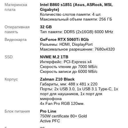
Материнска
Intel B860 s1851 (Asus, ASRock, MSI,
плата
Gigabyte)
Количество слотов памяти: 4 шт.
Максимальный объем памяти: 256 ГБ
Оперативная
32 GB
память
Тип памяти: DDR5 (2x16GB) 6000 MHz
Видеокарта
GeForce RTX 5060Ti 8Gb
Разъемы: HDMI, DisplayPort
Максимальное разрешение: 7680x4320
SSD
NVME M.2 1TB
Интерфейс: PCI-Express x4
Скорость чтение до 7000 МБ/с
Скорость записи до 6000 МБ/с
Корпус
Zalman Z10 Black
Габариты, мм: 488 x 481 x 220
Порты: 2x USB 3.0, 1х USB 3.1 Type-C, 1x
порт для наушников, 1x порт для
микрофона
4х Fan Pro RGB 120мм.
Блок питания
Pro Line
750W certificate 80+ Gold
Active PFC