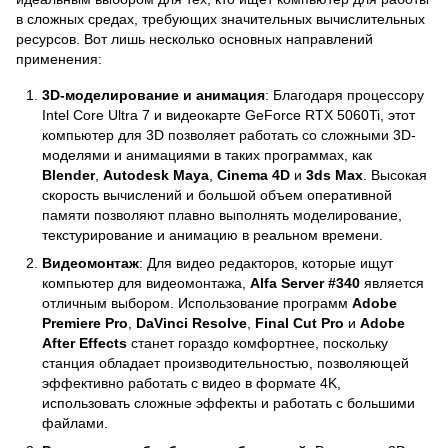
в сложных средах, требующих значительных вычислительных
ресурсов. Вот лишь несколько основных направлений
применения:
3D-моделирование и анимация
: Благодаря процессору
Intel Core Ultra 7 и видеокарте GeForce RTX 5060Ti, этот
компьютер для 3D позволяет работать со сложными 3D-
моделями и анимациями в таких программах, как
Blender
,
Autodesk Maya
,
Cinema 4D
и
3ds Max
. Высокая
скорость вычислений и большой объем оперативной
памяти позволяют плавно выполнять моделирование,
текстурирование и анимацию в реальном времени.
Видеомонтаж
: Для видео редакторов, которые ищут
компьютер для видеомонтажа,
Alfa Server #340
является
отличным выбором. Использование программ
Adobe
Premiere Pro
,
DaVinci Resolve
,
Final Cut Pro
и
Adobe
After Effects
станет гораздо комфортнее, поскольку
станция обладает производительностью, позволяющей
эффективно работать с видео в формате 4K,
использовать сложные эффекты и работать с большими
файлами.