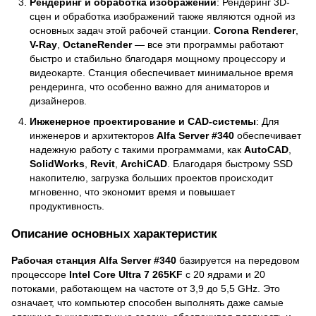
Рендеринг и обработка изображений
: Рендеринг 3D-
сцен и обработка изображений также являются одной из
основных задач этой рабочей станции.
Corona Renderer
,
V-Ray
,
OctaneRender
— все эти программы работают
быстро и стабильно благодаря мощному процессору и
видеокарте. Станция обеспечивает минимальное время
рендеринга, что особенно важно для аниматоров и
дизайнеров.
Инженерное проектирование и CAD-системы
: Для
инженеров и архитекторов
Alfa Server #340
обеспечивает
надежную работу с такими программами, как
AutoCAD
,
SolidWorks
,
Revit
,
ArchiCAD
. Благодаря быстрому SSD
накопителю, загрузка больших проектов происходит
мгновенно, что экономит время и повышает
продуктивность.
Описание основных характеристик
Рабочая станция Alfa Server #340
базируется на передовом
процессоре
Intel Core Ultra 7 265KF
с 20 ядрами и 20
потоками, работающем на частоте от 3,9 до 5,5 GHz. Это
означает, что компьютер способен выполнять даже самые