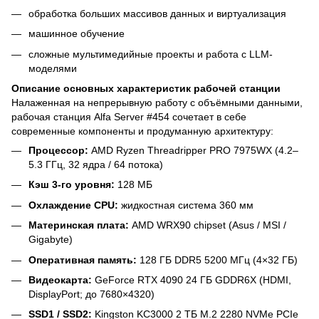
обработка больших массивов данных и виртуализация
машинное обучение
сложные мультимедийные проекты и работа с LLM-
моделями
Описание основных характеристик рабочей станции
Налаженная на непрерывную работу с объёмными данными,
рабочая станция Alfa Server #454 сочетает в себе
современные компоненты и продуманную архитектуру:
Процессор:
AMD Ryzen Threadripper PRO 7975WX (4.2–
5.3 ГГц, 32 ядра / 64 потока)
Кэш 3-го уровня:
128 МБ
Охлаждение CPU:
жидкостная система 360 мм
Материнская плата:
AMD WRX90 chipset (Asus / MSI /
Gigabyte)
Оперативная память:
128 ГБ DDR5 5200 МГц (4×32 ГБ)
Видеокарта:
GeForce RTX 4090 24 ГБ GDDR6X (HDMI,
DisplayPort; до 7680×4320)
SSD1 / SSD2:
Kingston KC3000 2 ТБ M.2 2280 NVMe PCIe