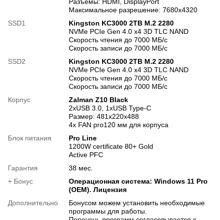
Разъемы: HDMI, DisplayPort
Максимальное разрешение: 7680х4320
SSD1
Kingston KC3000 2TB M.2 2280
NVMe PCIe Gen 4.0 x4 3D TLC NAND
Скорость чтения до 7000 МБ/с
Скорость записи до 7000 МБ/с
SSD2
Kingston KC3000 2TB M.2 2280
NVMe PCIe Gen 4.0 x4 3D TLC NAND
Скорость чтения до 7000 МБ/с
Скорость записи до 7000 МБ/с
Корпус
Zalman Z10 Black
2хUSB 3.0, 1хUSB Type-C
Размер: 481x220x488
4x FAN pro120 мм для корпуса
Блок питания
Pro Line
1200W certificate 80+ Gold
Active PFC
Гарантия
38 мес.
+ Бонус
Операционная система: Windows 11 Pro
(OEM). Лицензия
Дополнительно
Бонусом можем установить необходимые
программы для работы.
Перечень программ согласовывается с