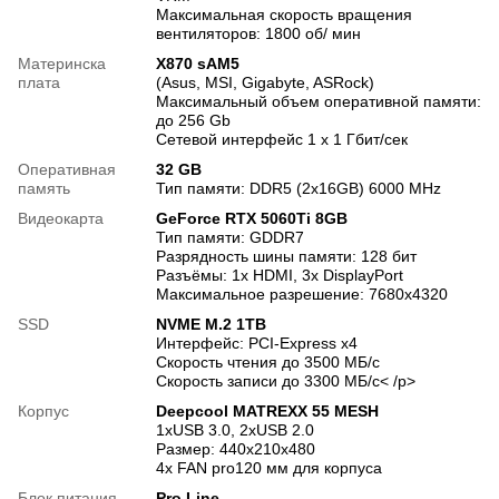
Максимальная скорость вращения
вентиляторов: 1800 об/ мин
Материнска
X870 sAM5
плата
(Asus, MSI, Gigabyte, ASRock)
Максимальный объем оперативной памяти:
до 256 Gb
Сетевой интерфейс 1 х 1 Гбит/сек
Оперативная
32 GB
память
Тип памяти: DDR5 (2x16GB) 6000 MHz
Видеокарта
GeForce RTX 5060Ti 8GB
Тип памяти: GDDR7
Разрядность шины памяти: 128 бит
Разъёмы: 1x HDMI, 3x DisplayPort
Максимальное разрешение: 7680x4320
SSD
NVME M.2 1TB
Интерфейс: PCI-Express x4
Скорость чтения до 3500 МБ/с
Скорость записи до 3300 МБ/с< /p>
Корпус
Deepcool MATREXX 55 MESH
1xUSB 3.0, 2xUSB 2.0
Размер: 440х210х480
4x FAN pro120 мм для корпуса
Блок питания
Pro Line