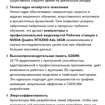
существенно сократят время на финальный рендер.
Tensor-ядра четвёртого поколения
Tensor-ядра обеспечивают невероятную скорость в
задачах машинного обучения, искусственного интеллекта
и высокоточных вычислений. Они позволяют ускорять
свёрточные нейронные сети и процессы глубокого
обучения, что делает
компьютеры с
профессиональной видеокартой Рабочие станции с
NVIDIA Quadro RTX2000 Ada 16GB
незаменимыми в
научно-исследовательских целях или при обработке
больших массивов данных.
Высокопроизводительная память GDDR6
16 ГБ видеопамяти с пропускной способностью,
адаптированной к профессиональным приложениям, даёт
возможность работать с крупными 3D-сценами,
детализированными моделями и тяжёлыми текстурами.
Это идеально подходит для специалистов по графике,
анимации, визуальным эффектам и CAD/CAM-
разработкам.
Энергоэффективность
Архитектура Ada разработана таким образом, чтобы при
максимальной производительности потреблять меньше