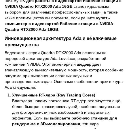
почему
ПК для работы с видеокартой Рабочие станции с
NVIDIA Quadro RTX2000 Ada 16GB
станет идеальным
выбором для различных профессиональных задач, а также
какие преимущества вы получите, если решите
купить
компьютер с видеокартой Рабочие станции с NVIDIA
Quadro RTX2000 Ada 16GB
.
Инновационная архитектура Ada и её ключевые
преимущества
Видеокарты серии Quadro RTX2000 Ada основаны на
передовой архитектуре Ada Lovelace, разработанной
компанией NVIDIA. Этот инженерный шедевр даёт
впечатляющую вычислительную мощность, которая особенно
ощутима при выполнении сложных научных и
производственных задач. Основные особенности архитектуры
Ada следующие:
Улучшенные RT-ядра (Ray Tracing Cores)
Благодаря новому поколению RT-ядер реализуется ещё
более быстрая трассировка лучей, особенно актуальная
для фотореалистичных изображений и визуальных
эффектов. Если вы выбираете
рабочую станцию для
рендеринга и 3D-моделирования
, эти ядра