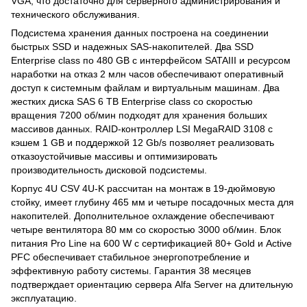
VGA, что достаточно для серверного администрирования и
технического обслуживания.
Подсистема хранения данных построена на соединении
быстрых SSD и надежных SAS-накопителей. Два SSD
Enterprise class по 480 GB с интерфейсом SATAIII и ресурсом
наработки на отказ 2 млн часов обеспечивают оперативный
доступ к системным файлам и виртуальным машинам. Два
жестких диска SAS 6 TB Enterprise class со скоростью
вращения 7200 об/мин подходят для хранения больших
массивов данных. RAID-контроллер LSI MegaRAID 3108 с
кэшем 1 GB и поддержкой 12 Gb/s позволяет реализовать
отказоустойчивые массивы и оптимизировать
производительность дисковой подсистемы.
Корпус 4U CSV 4U-K рассчитан на монтаж в 19-дюймовую
стойку, имеет глубину 465 мм и четыре посадочных места для
накопителей. Дополнительное охлаждение обеспечивают
четыре вентилятора 80 мм со скоростью 3000 об/мин. Блок
питания Pro Line на 600 W с сертификацией 80+ Gold и Active
PFC обеспечивает стабильное энергопотребление и
эффективную работу системы. Гарантия 38 месяцев
подтверждает ориентацию сервера Alfa Server на длительную
эксплуатацию.