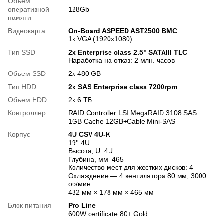
Объем
оперативной
128Gb
памяти
Видеокарта
On-Board ASPEED AST2500 BMC
1x VGA (1920x1080)
Тип SSD
2x Enterprise class 2.5" SATAIII TLC
Наработка на отказ: 2 млн. часов
Объем SSD
2х 480 GB
Тип HDD
2x SAS Enterprise class 7200rpm
Объем HDD
2х 6 TB
Контроллер
RAID Controller LSI MegaRAID 3108 SAS
1GB Cache 12GB+Cable Mini-SAS
Корпус
4U CSV 4U-K
19'' 4U
Высота, U: 4U
Глубина, мм: 465
Количество мест для жестких дисков: 4
Охлаждение — 4 вентилятора 80 мм, 3000
об/мин
432 мм × 178 мм × 465 мм
Блок питания
Pro Line
600W certificate 80+ Gold