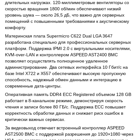
длительных нагрузках. 120-миллиметровые вентиляторы со
скоростью вращения 1800 об/мин обеспечивают низкий
уровень шума — около 26,5 дБ, что важно для серверных
помещений с повышенными требованиями к акустическому
комфорту.
Материнская плата Supermicro C622 Dual LGA 3647
разработана специально для профессиональных серверных
платформ. Поддержка IPMI 2.0 с виртуальными носителями,
KVM-over-LAN и контроллером ASPEED AST2400 BMC
позволяет осуществлять полноценное удаленное
администрирование. Два сетевых интерфейса 10 Гбит/с на
базе Intel X722 и X557 обеспечивают высокую пропускную
способность, надежный обмен данными и интеграцию в
современные дата-центры.
Оперативная память DDR4 ECC Registered объемом 128 GB
работает в 8-канальном режиме, демонстрируя скорость
чтения и записи более 80 ГБ/с. Поддержка ECC повышает
корректность обработки данных и снижает риск ошибок в
критически важных сервисах.
За видеовыход отвечает встроенный контроллер ASPEED
AST2500 BMC с поддержкой разрешения до 1920×1080 через