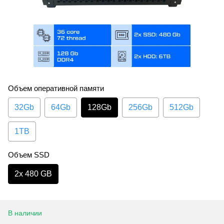
Объем оперативной памяти
32Gb
64Gb
128Gb
256Gb
512Gb
1TB
Объем SSD
2х 480 GB
В наличии