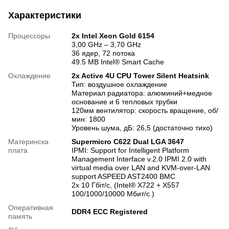
Характеристики
Процессоры
2х Intel Xeon Gold 6154
3,00 GHz – 3,70 GHz
36 ядер, 72 потока
49.5 MB Intel® Smart Cache
Охлаждение
2x Active 4U CPU Tower Silent Heatsink
Тип: воздушное охлаждение
Материал радиатора: алюминий+медное
основание и 6 тепловых трубки
120мм вентилятор: скорость вращение, об/
мин: 1800
Уровень шума, дБ: 26,5 (достаточно тихо)
Материнска
Supermicro C622 Dual LGA 3647
плата
IPMI: Support for Intelligent Platform
Management Interface v.2.0 IPMI 2.0 with
virtual media over LAN and KVM-over-LAN
support ASPEED AST2400 BMC
2x 10 Гбіт/с, (Intel® X722 + X557
100/1000/10000 Мбит/с.)
Оперативная
DDR4 ECC Registered
память