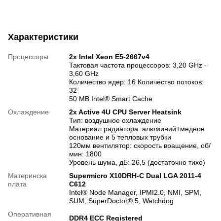
Характеристики
Процессоры
2х Intel Xeon E5-2667v4
Тактовая частота процессоров: 3,20 GHz -
3,60 GHz
Количество ядер: 16 Количество потоков:
32
50 MB Intel® Smart Cache
Охлаждение
2x Active 4U CPU Server Heatsink
Тип: воздушное охлаждение
Материал радиатора: алюминий+медное
основание и 5 тепловых трубки
120мм вентилятор: скорость вращение, об/
мин: 1800
Уровень шума, дБ: 26,5 (достаточно тихо)
Материнска
Supermicro X10DRH-C Dual LGA 2011-4
плата
C612
Intel® Node Manager, IPMI2.0, NMI, SPM,
SUM, SuperDoctor® 5, Watchdog
Оперативная
DDR4 ECC Registered