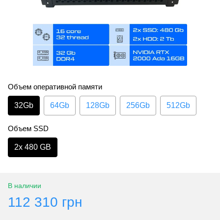
Объем оперативной памяти
32Gb
64Gb
128Gb
256Gb
512Gb
Объем SSD
2х 480 GB
В наличии
112 310 грн