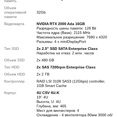
память
Объем
оперативной
32Gb
памяти
Видеокарта
NVIDIA RTX 2000 Ada 16GB
Разрядность шины памяти: 128 Bit
Частота ядра (Base): 2115 MHz
Максимальное разрешение: 7680 x 4320
Разъемы: 4 x miniDisplayPort
Тип SSD
2x 2.5" SSD SATA Enterprise Class
Наработка на отказ: 2 млн. часов
Объем SSD
2х 480 GB
Тип HDD
2x SAS 7200rpm Enterprise Class
Объем HDD
2х 2 TB
Контроллер
RAID LSI 3108 SAS3 (12Gbps) controller,
1GB Smart Cache
Корпус
4U CSV 4U-K
19'' 4U
Высота, U: 4U
Глубина, мм: 465
Мест для винчестеров: 4
Охлаждение - 4 вентилятора 80мм 3000 об/