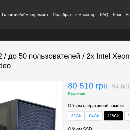
Гарантии/обмен/ремонт
Подобрать компьютер
FAQ
Блог
К
 / до 50 пользователей / 2х Intel Xeo
ideo
80 510 грн
94 60
В наличии
Объем оперативной памяти
32Gb
64Gb
128Gb
2
Объем SSD