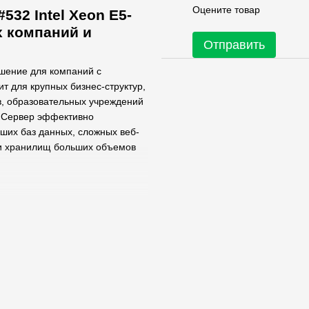
Оцените товар
532 Intel Xeon E5-
х компаний и
Отправить
ешение для компаний с
т для крупных бизнес-структур,
в, образовательных учреждений
. Сервер эффективно
ших баз данных, сложных веб-
ии хранилищ больших объемов
вумя процессорами Intel Xeon
3,20 – 3,60 GHz, позволяя легко
ами.
я память DDR4 ECC REG
 работу с многозадачными
рость при высоких нагрузках.
ise-класса объемом по 800 ГБ