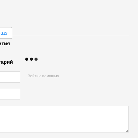
каз
нтия
тарий
Войти с помощью