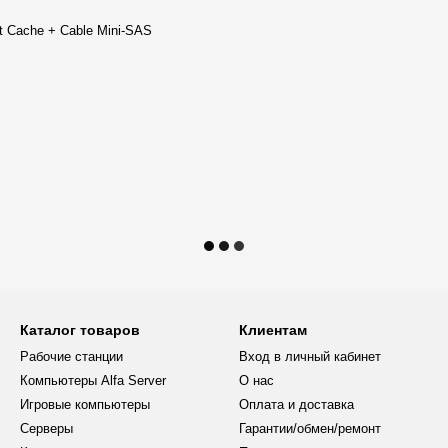
енный контроллер ASPEED
з дополнительных графических
t Cache + Cable Mini-SAS
100/1000 Мбит/с) обеспечивают
асность и целостность данных,
ильность работы сервера.
ают быстрый доступ к
ера. Дополнительно
аждый для создания
rt Cache+Cable Mini-SAS
ность дисковой подсистемы и
с сертификатом 80+ Bronze
Каталог товаров
Клиентам
щиту компонентов от перепадов
Рабочие станции
Вход в личный кабинет
Компьютеры Alfa Server
О нас
 элементам сервера, упрощая
Игровые компьютеры
Оплата и доставка
Серверы
Гарантии/обмен/ремонт
ность оборудования, гарантируя