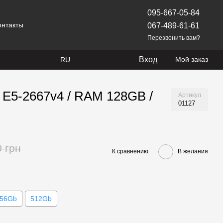
095-667-05-84
онтакты
067-489-61-61
Перезвонить вам?
Вход
Мой заказ
RU
n E5-2667v4 / RAM 128GB /
Артикул
01127
0 грн
К сравнению
В желания
56Gb
512Gb