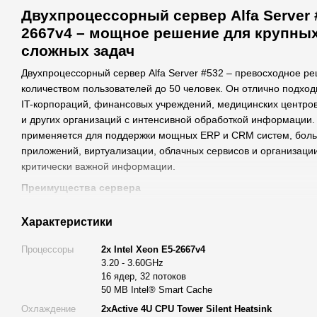
Двухпроцессорный сервер Alfa Server #
2667v4 – мощное решение для крупны
сложных задач
Двухпроцессорный сервер Alfa Server #532 – превосходное р
количеством пользователей до 50 человек. Он отлично подходи
IT-корпораций, финансовых учреждений, медицинских центро
и других организаций с интенсивной обработкой информации
применяется для поддержки мощных ERP и CRM систем, боль
приложений, виртуализации, облачных сервисов и организац
критически важной информации.
Преимущества сервера
Высокая вычислительная мощность:
Сервер оснащён д
Характеристики
E5-2667v4, которые имеют 16 ядер и 32 потока с частотой 
справляться с самыми сложными вычислительными задач
Процессоры
2x Intel Xeon E5-2667v4
Расширенный объём оперативной памяти:
Оперативна
3.20 - 3.60GHz
16 ядер, 32 потоков
объёмом 128 ГБ обеспечивает максимально эффективную
50 MB Intel® Smart Cache
приложениями и системами, гарантируя стабильность и ско
Охлаждение
2xActive 4U CPU Tower Silent Heatsink
Быстрый и надёжный доступ к данным:
Два SSD Enterpr