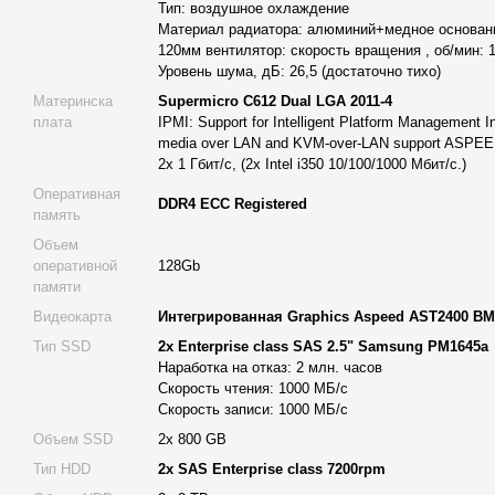
Тип: воздушное охлаждение
каждый с ресурсом работы до 2 млн часов и RAID-контрол
Материал радиатора: алюминий+медное основани
обеспечивают чрезвычайно быстрый доступ к информации,
120мм вентилятор: скорость вращения , об/мин: 
накопителя по 2 ТБ каждый создают надёжное и эффекти
Уровень шума, дБ: 26,5 (достаточно тихо)
объёмов данных.
Материнска
Supermicro C612 Dual LGA 2011-4
плата
IPMI: Support for Intelligent Platform Management Int
Тихая работа и эффективное охлаждение:
Сервер обор
media over LAN and KVM-over-LAN support ASP
системами охлаждения Active 4U CPU Tower Silent Heatsin
2x 1 Гбит/с, (2х Intel i350 10/100/1000 Мбит/с.)
стабильную температуру работы даже при интенсивных наг
Оперативная
26,5 дБ.
DDR4 ECC Registered
память
Удаленное администрирование:
Сервер поддерживает IPM
Объем
и KVM-over-LAN, что позволяет удобно управлять системо
оперативной
128Gb
администрирование и экономит время ИТ-специалистов.
памяти
Описание основных характеристик
Сервер Alfa Server #532
Видеокарта
Интегрированная Graphics Aspeed AST2400 B
высокопроизводительных процессорах Intel Xeon E5-2667v4, к
Тип SSD
2x Enterprise class SAS 2.5" Samsung PM1645a
и поддерживает 16 потоков с частотой до 3,60 GHz. Общая чис
Наработка на отказ: 2 млн. часов
позволяет одновременно выполнять большое количество слож
Скорость чтения: 1000 МБ/с
Скорость записи: 1000 МБ/с
производительности. Кеш-память третьего уровня объёмом 5
работу с часто используемыми данными и приложениями.
Объем SSD
2х 800 GB
Тип HDD
2x SAS Enterprise class 7200rpm
Материнская плата Supermicro C612 Dual LGA 2011-4 обеспеч