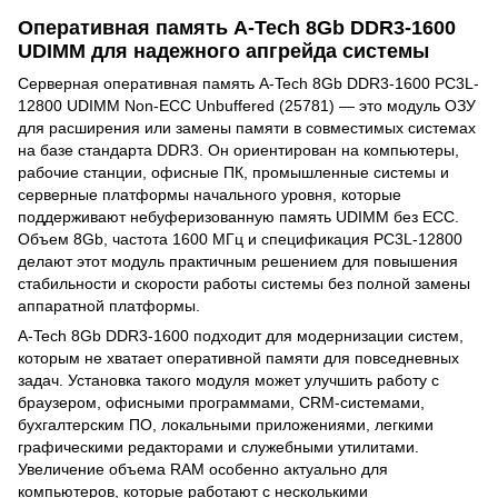
Оперативная память A-Tech 8Gb DDR3-1600
UDIMM для надежного апгрейда системы
Серверная оперативная память A-Tech 8Gb DDR3-1600 PC3L-
12800 UDIMM Non-ECC Unbuffered (25781) — это модуль ОЗУ
для расширения или замены памяти в совместимых системах
на базе стандарта DDR3. Он ориентирован на компьютеры,
рабочие станции, офисные ПК, промышленные системы и
серверные платформы начального уровня, которые
поддерживают небуферизованную память UDIMM без ECC.
Объем 8Gb, частота 1600 МГц и спецификация PC3L-12800
делают этот модуль практичным решением для повышения
стабильности и скорости работы системы без полной замены
аппаратной платформы.
A-Tech 8Gb DDR3-1600 подходит для модернизации систем,
которым не хватает оперативной памяти для повседневных
задач. Установка такого модуля может улучшить работу с
браузером, офисными программами, CRM-системами,
бухгалтерским ПО, локальными приложениями, легкими
графическими редакторами и служебными утилитами.
Увеличение объема RAM особенно актуально для
компьютеров, которые работают с несколькими