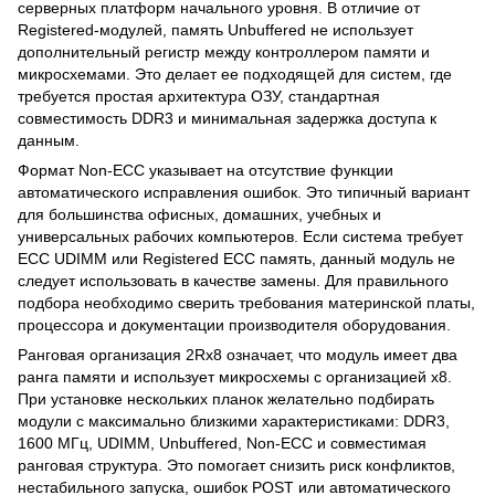
серверных платформ начального уровня. В отличие от
Registered-модулей, память Unbuffered не использует
дополнительный регистр между контроллером памяти и
микросхемами. Это делает ее подходящей для систем, где
требуется простая архитектура ОЗУ, стандартная
совместимость DDR3 и минимальная задержка доступа к
данным.
Формат Non-ECC указывает на отсутствие функции
автоматического исправления ошибок. Это типичный вариант
для большинства офисных, домашних, учебных и
универсальных рабочих компьютеров. Если система требует
ECC UDIMM или Registered ECC память, данный модуль не
следует использовать в качестве замены. Для правильного
подбора необходимо сверить требования материнской платы,
процессора и документации производителя оборудования.
Ранговая организация 2Rx8 означает, что модуль имеет два
ранга памяти и использует микросхемы с организацией x8.
При установке нескольких планок желательно подбирать
модули с максимально близкими характеристиками: DDR3,
1600 МГц, UDIMM, Unbuffered, Non-ECC и совместимая
ранговая структура. Это помогает снизить риск конфликтов,
нестабильного запуска, ошибок POST или автоматического