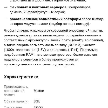
стабильность и ECC имеют огромное значение;
файловых и почтовых серверов
, контроллеров
домена, инфраструктурных служб;
восстановление совместимых платформ
после выхода
из строя модуля памяти (подбор по парт-номеру).
Чтобы получить максимум от серверной оперативной памяти,
рекомендуется устанавливать модули попарно/по каналам в
соответствии с архитектурой вашей платы (dual/quad-channel),
а также сверять совместимость по типу (RDIMM), частоте
(1600), напряжение (1.5V) и ранговость (1Rx4). Правильно
подобранная RAM – это меньше простоев, более высокая
надежность сервисов и более прогнозируемая
производительность системы под нагрузкой.
Характеристики
Производитель
оперативной
Micron
памяти
Объем памяти
8Gb
Тип памяти
DDR3