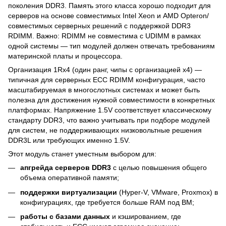
поколения DDR3. Память этого класса хорошо подходит для
серверов на основе совместимых Intel Xeon и AMD Opteron/
совместимых серверных решений с поддержкой DDR3
RDIMM. Важно: RDIMM не совместима с UDIMM в рамках
одной системы — тип модулей должен отвечать требованиям
материнской платы и процессора.
Организация 1Rx4 (один ранг, чипы с организацией x4) —
типичная для серверных ECC RDIMM конфигурация, часто
масштабируемая в многослотных системах и может быть
полезна для достижения нужной совместимости в конкретных
платформах. Напряжение 1.5V соответствует классическому
стандарту DDR3, что важно учитывать при подборе модулей
для систем, не поддерживающих низковольтные решения
DDR3L или требующих именно 1.5V.
Этот модуль станет уместным выбором для:
апгрейда серверов DDR3
с целью повышения общего
объема оперативной памяти;
поддержки виртуализации
(Hyper-V, VMware, Proxmox) в
конфигурациях, где требуется больше RAM под ВМ;
работы с базами данных
и кэшированием, где