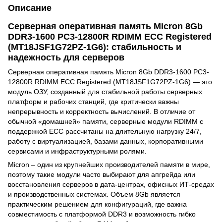
Описание
Серверная оперативная память Micron 8Gb
DDR3-1600 PC3-12800R RDIMM ECC Registered
(MT18JSF1G72PZ-1G6): стабильность и
надежность для серверов
Серверная оперативная память Micron 8Gb DDR3-1600 PC3-
12800R RDIMM ECC Registered (MT18JSF1G72PZ-1G6) — это
модуль ОЗУ, созданный для стабильной работы серверных
платформ и рабочих станций, где критически важны
непрерывность и корректность вычислений. В отличие от
обычной «домашней» памяти, серверные модули RDIMM с
поддержкой ECC рассчитаны на длительную нагрузку 24/7,
работу с виртуализацией, базами данных, корпоративными
сервисами и инфраструктурными ролями.
Micron – один из крупнейших производителей памяти в мире,
поэтому такие модули часто выбирают для апгрейда или
восстановления серверов в дата-центрах, офисных ИТ-средах
и производственных системах. Объем 8Gb является
практическим решением для конфигураций, где важна
совместимость с платформой DDR3 и возможность гибко