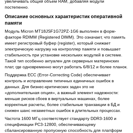
увеличивать общий объем RAM, добавляя модули
постепенно.
Описание основных характеристик оперативной
памяти
Модуль Micron MT18JSF1G72PZ-1G6 выполнен в форм-
факторе RDIMM (Registered DIMM). Это означает, что память
имеет регистровый буфер (register), который снижает
электрическую нагрузку на контроллер памяти и повышает
стабильность при установке нескольких модулей в системе.
Такой тип особенно актуален для серверных материнских
плат, где одновременно могут работать 6/8/12 и более планок.
Поддержка ECC (Error-Correcting Code) обеспечивает
контроль и исправление типичных единичных ошибок в
данных. Для бизнес-критических задач это не
«дополнительная опция», а важный элемент надежности:
меньше рисков сбоев в виртуальных машинах, более
корректные расчеты, более стабильные транзакции в БД и
снижен шанс незаметных ошибок в длительных процессах.
Частота 1600 МГц соответствует стандарту DDR3-1600 и
спецификации PC3-12800, обеспечивающему
сбалансированную пропускную способность для платформ