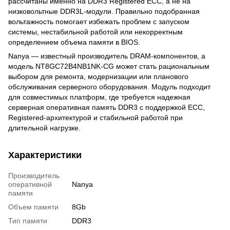
рассчитаны именно на DDR3 Registered ECC, а не на
низковольтные DDR3L-модули. Правильно подобранная
вольтажность помогает избежать проблем с запуском
системы, нестабильной работой или некорректным
определением объема памяти в BIOS.
Nanya — известный производитель DRAM-компонентов, а
модель NT8GC72B4NB1NK-CG может стать рациональным
выбором для ремонта, модернизации или планового
обслуживания серверного оборудования. Модуль подходит
для совместимых платформ, где требуется надежная
серверная оперативная память DDR3 с поддержкой ECC,
Registered-архитектурой и стабильной работой при
длительной нагрузке.
Характеристики
Производитель
оперативной
Nanya
памяти
Объем памяти
8Gb
Тип памяти
DDR3