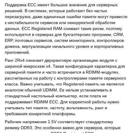
Поддержка ECC имеет большое значение для серверных
решений. В системах, которые работают без частых
перезагрузок, даже единичные ошибки памяти могут привести
к нестабильности сервисов или некорректной обработке
данных. ECC Registered RAM снижает такие риски, поэтому
используется в серверах для бухгалтерских программ, CRM,
ERP, почтовых сервисов, систем мониторинга, контроллеров
домена, виртуализации начального уровня и корпоративных
приложений.
Ранг 2Rx4 означает двухранговую организацию модуля с
шириной микросхем x4. Такая конфигурация характерна для
серверной памяти и часто встречается в RDIMM-модулях,
рассчитанных на работу с контроллерами памяти серверного
класса. Важно учитывать, что Registered-память не является
аналогом обычной UDIMM. Ее нельзя устанавливать в
стандартный настольный компьютер, если плата не
поддерживает RDIMM ECC. Для корректной работы нужно
учитывать тип памяти, частоту, вольтажность, ранг и
требования конкретной платформы.
Рабочее напряжение 1.5V соответствует стандартному
режиму DDR3. Это особенно важно для серверов, которые