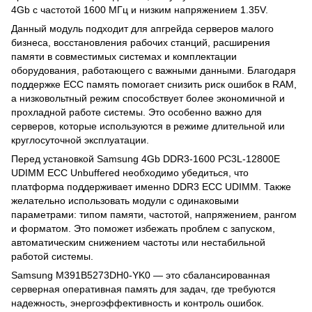
4Gb с частотой 1600 МГц и низким напряжением 1.35V.
Данный модуль подходит для апгрейда серверов малого
бизнеса, восстановления рабочих станций, расширения
памяти в совместимых системах и комплектации
оборудования, работающего с важными данными. Благодаря
поддержке ECC память помогает снизить риск ошибок в RAM,
а низковольтный режим способствует более экономичной и
прохладной работе системы. Это особенно важно для
серверов, которые используются в режиме длительной или
круглосуточной эксплуатации.
Перед установкой Samsung 4Gb DDR3-1600 PC3L-12800E
UDIMM ECC Unbuffered необходимо убедиться, что
платформа поддерживает именно DDR3 ECC UDIMM. Также
желательно использовать модули с одинаковыми
параметрами: типом памяти, частотой, напряжением, рангом
и форматом. Это поможет избежать проблем с запуском,
автоматическим снижением частоты или нестабильной
работой системы.
Samsung M391B5273DH0-YK0 — это сбалансированная
серверная оперативная память для задач, где требуются
надежность, энергоэффективность и контроль ошибок.