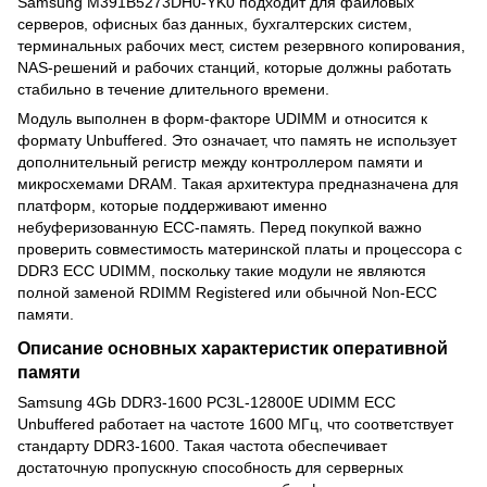
Samsung M391B5273DH0-YK0 подходит для файловых
серверов, офисных баз данных, бухгалтерских систем,
терминальных рабочих мест, систем резервного копирования,
NAS-решений и рабочих станций, которые должны работать
стабильно в течение длительного времени.
Модуль выполнен в форм-факторе UDIMM и относится к
формату Unbuffered. Это означает, что память не использует
дополнительный регистр между контроллером памяти и
микросхемами DRAM. Такая архитектура предназначена для
платформ, которые поддерживают именно
небуферизованную ECC-память. Перед покупкой важно
проверить совместимость материнской платы и процессора с
DDR3 ECC UDIMM, поскольку такие модули не являются
полной заменой RDIMM Registered или обычной Non-ECC
памяти.
Описание основных характеристик оперативной
памяти
Samsung 4Gb DDR3-1600 PC3L-12800E UDIMM ECC
Unbuffered работает на частоте 1600 МГц, что соответствует
стандарту DDR3-1600. Такая частота обеспечивает
достаточную пропускную способность для серверных