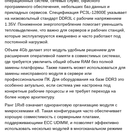
операционных систем, сетевых служб, офисного
программного обеспечения, небольших баз данных и
прикладных сервисов. Спецификация PC3L-12800E указывает
на низковольтный стандарт DDR3L с рабочим напряжением
1.35V. Пониженное энергопотребление помогает уменьшить
тепловыделение, что важно для серверов и рабочих станций,
которые эксплуатируются ежедневно и часто работают под
постоянной нагрузкой.
Объем 4Gb делает этот модуль удобным решением для
расширения оперативной памяти в совместимых системах,
где требуется увеличить общий объем RAM без полной
замены платформы. Также память может использоваться для
замены неисправного модуля в сервере или
профессиональном ПК. Для оборудования на базе DDR3 это
особенно актуально, если система уже настроена под
конкретные рабочие процессы и не требует перехода на
более новую архитектуру.
Ранг 1Rx8 означает однoранговую организацию модуля с
микросхемами x8. Такая конфигурация часто обеспечивает
хорошую совместимость с серверными платами,
поддерживающими ECC UDIMM, и позволяет эффективно
использовать несколько модулей в многоканальном режиме