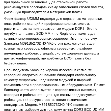
при правильной установке. Для стабильной работы
рекомендуется соблюдать схему заполнения слотов памяти,
указанную производителем материнской платы.
Форм-фактор UDIMM подходит для серверных материнских
плат, рабочих станций и профессиональных систем,
рассчитанных на полноразмерные модули DDR3. Это не
ноутбучная память SODIMM и не Registered-память для
крупных многопроцессорных серверов. Именно поэтому
Samsung M391B5273DH0-YK0 стоит рассматривать для
компактных серверов, офисных серверных платформ,
инженерных рабочих станций, систем хранения данных и
других конфигураций, где требуется ECC-память без
буферизации.
Производитель Samsung хорошо известен в сегменте
серверной оперативной памяти благодаря стабильному
качеству микросхем, надежности модулей и широкой
совместимости с профессиональным оборудованием. Память
Samsung часто используется в корпоративных системах,
серверах и рабочих станциях, где важны предсказуемая
работа, долгий ресурс и соответствие техническим
стандартам. Модель M391B5273DH0-YK0 является
практичным выбором для тех, кому нужна DDR3 ECC UDIMM