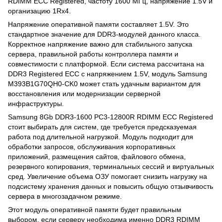
RDIMM ECC Registered, частоту 1600 МГц, напряжение 1.5V и
организацию 1Rx4.
Напряжение оперативной памяти составляет 1.5V. Это
стандартное значение для DDR3-модулей данного класса.
Корректное напряжение важно для стабильного запуска
сервера, правильной работы контроллера памяти и
совместимости с платформой. Если система рассчитана на
DDR3 Registered ECC с напряжением 1.5V, модуль Samsung
M393B1G70QH0-CK0 может стать удачным вариантом для
восстановления или модернизации серверной
инфраструктуры.
Samsung 8Gb DDR3-1600 PC3-12800R RDIMM ECC Registered
стоит выбирать для систем, где требуется предсказуемая
работа под длительной нагрузкой. Модуль подходит для
обработки запросов, обслуживания корпоративных
приложений, размещения сайтов, файлового обмена,
резервного копирования, терминальных сессий и виртуальных
сред. Увеличение объема ОЗУ помогает снизить нагрузку на
подсистему хранения данных и повысить общую отзывчивость
сервера в многозадачном режиме.
Этот модуль оперативной памяти будет правильным
выбором, если серверу необходима именно DDR3 RDIMM