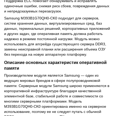
Поддержка ECC помогает обнаруживать и исправлять
одиночные ошибки, снижая риск сбоев, повреждения данных
и непредсказуемых перезагрузок.
Samsung M393B1G70QH0-CK0 подходит для серверов,
систем хранения данных, виртуализированных сред, баз
данных, терминальных решений, корпоративных приложений
и других задач, где оперативная память должна работать
надежно в режиме постоянной нагрузки. Модуль можно
использовать для апгрейда существующего сервера DDR3,
замены неисправной планки или расширения объема ОЗУ
без перехода на новую аппаратную платформу.
Описание основных характеристик оперативной
памяти
Производителем модуля является Samsung — один из
ведущих мировых брендов в сфере полупроводниковой
памяти. Серверные модули Samsung широко применяются в
корпоративной инфраструктуре благодаря качественной
элементной базе, стабильной работе и совместимости со
многими серверными платформами. Модель
M393B1G70QH0-CK0 ориентирована именно на серверное
использование, поэтому ее не следует путать с обычной