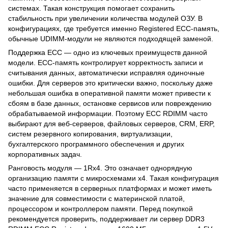
системах. Такая конструкция помогает сохранить
стабильность при увеличении количества модулей ОЗУ. В
конфигурациях, где требуется именно Registered ECC-память,
обычные UDIMM-модули не являются подходящей заменой.
Поддержка ECC — одно из ключевых преимуществ данной
модели. ECC-память контролирует корректность записи и
считывания данных, автоматически исправляя одиночные
ошибки. Для серверов это критически важно, поскольку даже
небольшая ошибка в оперативной памяти может привести к
сбоям в базе данных, остановке сервисов или повреждению
обрабатываемой информации. Поэтому ECC RDIMM часто
выбирают для веб-серверов, файловых серверов, CRM, ERP,
систем резервного копирования, виртуализации,
бухгалтерского программного обеспечения и других
корпоративных задач.
Ранговость модуля — 1Rx4. Это означает однорядную
организацию памяти с микросхемами x4. Такая конфигурация
часто применяется в серверных платформах и может иметь
значение для совместимости с материнской платой,
процессором и контроллером памяти. Перед покупкой
рекомендуется проверить, поддерживает ли сервер DDR3