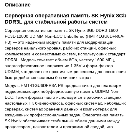
Описание
Серверная оперативная память SK Hynix 8Gb
DDR3L для стабильной работы систем
Серверная оперативная память SK Hynix 8Gb DDR3-1600
PC3L-12800 UDIMM Non-ECC Unbuffered (HMT41GU6DFR8A-
PB) — это надежный модуль памяти для модернизации
серверов начального уровня, рабочих станций, офисных
компьютеров и совместимых систем, использующих стандарт
DDR3L. Модель сочетает объем 8Gb, частоту 1600 МГц,
энергоэффективное напряжение 1.35V и форм-фактор
UDIMM, что делает ее практичным решением для повышения
быстродействия системы без лишних затрат.
Модуль HMT41GU6DFR8A-PB предназначен для платформ,
поддерживающих небуферизованную память UDIMM Non-
ECC. Такой формат часто используется в рабочих станциях,
настольных ПК бизнес-класса, офисных системах, небольших
серверах, системах хранения данных и компьютерах для
ежедневных профессиональных задач. Оперативная память
SK Hynix обеспечивает стабильный обмен данными между
процессором, накопителем и программной средой, что