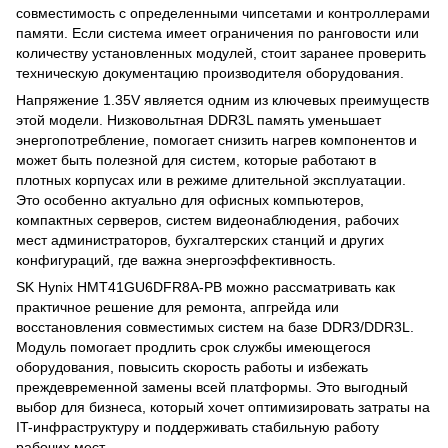
совместимость с определенными чипсетами и контроллерами
памяти. Если система имеет ограничения по ранговости или
количеству установленных модулей, стоит заранее проверить
техническую документацию производителя оборудования.
Напряжение 1.35V является одним из ключевых преимуществ
этой модели. Низковольтная DDR3L память уменьшает
энергопотребление, помогает снизить нагрев компонентов и
может быть полезной для систем, которые работают в
плотных корпусах или в режиме длительной эксплуатации.
Это особенно актуально для офисных компьютеров,
компактных серверов, систем видеонаблюдения, рабочих
мест администраторов, бухгалтерских станций и других
конфигураций, где важна энергоэффективность.
SK Hynix HMT41GU6DFR8A-PB можно рассматривать как
практичное решение для ремонта, апгрейда или
восстановления совместимых систем на базе DDR3/DDR3L.
Модуль помогает продлить срок службы имеющегося
оборудования, повысить скорость работы и избежать
преждевременной замены всей платформы. Это выгодный
выбор для бизнеса, который хочет оптимизировать затраты на
IT-инфраструктуру и поддерживать стабильную работу
рабочих мест.