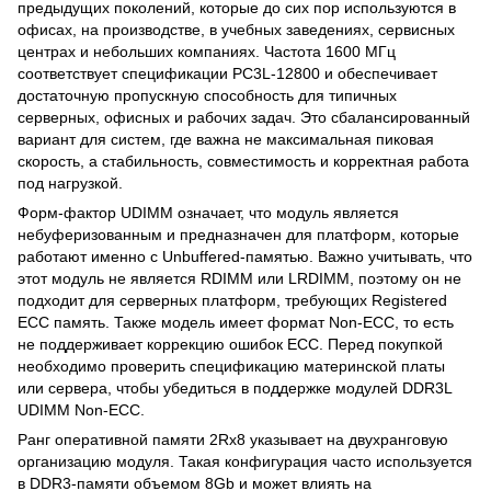
предыдущих поколений, которые до сих пор используются в
офисах, на производстве, в учебных заведениях, сервисных
центрах и небольших компаниях. Частота 1600 МГц
соответствует спецификации PC3L-12800 и обеспечивает
достаточную пропускную способность для типичных
серверных, офисных и рабочих задач. Это сбалансированный
вариант для систем, где важна не максимальная пиковая
скорость, а стабильность, совместимость и корректная работа
под нагрузкой.
Форм-фактор UDIMM означает, что модуль является
небуферизованным и предназначен для платформ, которые
работают именно с Unbuffered-памятью. Важно учитывать, что
этот модуль не является RDIMM или LRDIMM, поэтому он не
подходит для серверных платформ, требующих Registered
ECC память. Также модель имеет формат Non-ECC, то есть
не поддерживает коррекцию ошибок ECC. Перед покупкой
необходимо проверить спецификацию материнской платы
или сервера, чтобы убедиться в поддержке модулей DDR3L
UDIMM Non-ECC.
Ранг оперативной памяти 2Rx8 указывает на двухранговую
организацию модуля. Такая конфигурация часто используется
в DDR3-памяти объемом 8Gb и может влиять на