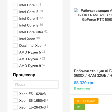
1
Intel Core i3
39
Intel Core i5
62
Intel Core i7
30
Intel Core i9
41
Intel Core Ultra
30
Intel Xeon
4
Dual Intel Xeon
11
AMD Ryzen 5
21
AMD Ryzen 7
59
AMD Ryzen 9
Рабочая станция ALF
Процессор
9600X / RAM 32GB / 
GeForce RTX 5060Ti 
88 320 грн
В наличии
3
Xeon E5-1620v3
1
Xeon E5-1650v3
ТОП ПРОДАЖ
1
Xeon E5-2643v3
ХИТ