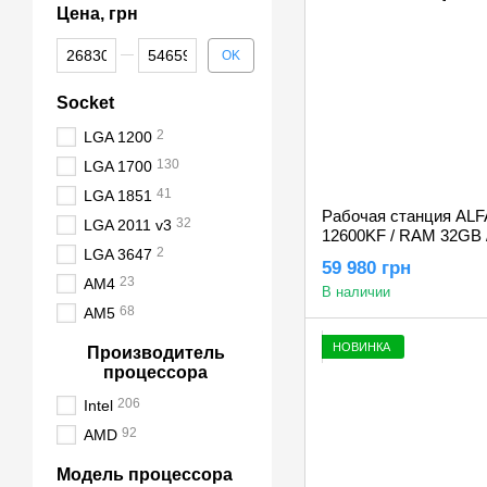
Цена, грн
От Цена, грн
До Цена, грн
OK
Socket
2
LGA 1200
130
LGA 1700
41
LGA 1851
Рабочая станция ALFA P
32
LGA 2011 v3
12600KF / RAM 32GB 
2
LGA 3647
1TB / NVIDIA Quadro 
59 980 грн
23
AM4
В наличии
68
AM5
НОВИНКА
Производитель
процессора
206
Intel
92
AMD
Модель процессора