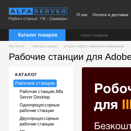
Перейти к основному контенту
О нас
Оплата и доставка
Каталог товаров
Alfa Server
Рабочие станции
Graphic / WEB и обработки изображений
Рабочие станции для Adobe I
КАТАЛОГ
Рабочие станции
Рабочая станция Alfa
Server Desktop
Однопроцессорные
рабочие станции
Двухпроцессорные
рабочие станции