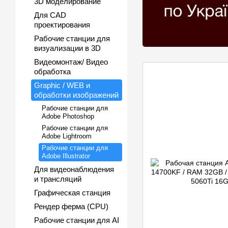
3D моделирование
Для CAD
проектирования
Рабочие станции для
визуализации в 3D
Видеомонтаж/ Видео
обработка
Graphic / WEB и
обработки изображений
Рабочие станции для
Adobe Photoshop
Рабочие станции для
Adobe Lightroom
Рабочие станции для
Adobe Illustrator
Для видеонаблюдения
и трансляций
Графическая станция
Рендер ферма (CPU)
Рабочие станции для AI