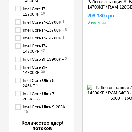
12
14600KF
Рабочая станция ALFA 6
14700KF / RAM 128GB
Intel Core i7-
RTX 5060Ti 16GB
10
12700KF
206 380 грн
1
Intel Core i7-13700K
В наличии
8
Intel Core i7-13700KF
1
Intel Core i7-14700K
Intel Core i7-
42
14700KF
2
Intel Core i9-13900KF
Intel Core i9-
30
14900KF
Intel Core Ultra 5
9
245KF
Intel Core Ultra 7
15
265KF
Intel Core Ultra 9 285K
15
Количество ядер/
потоков