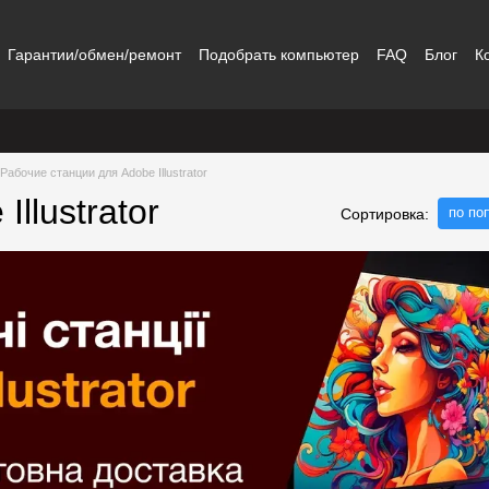
Гарантии/обмен/ремонт
Подобрать компьютер
FAQ
Блог
К
Рабочие станции для Adobe Illustrator
llustrator
по по
Сортировка: