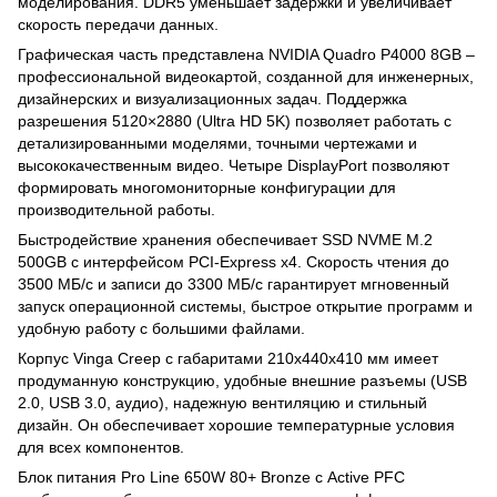
моделирования. DDR5 уменьшает задержки и увеличивает
скорость передачи данных.
Графическая часть представлена ​​NVIDIA Quadro P4000 8GB –
профессиональной видеокартой, созданной для инженерных,
дизайнерских и визуализационных задач. Поддержка
разрешения 5120×2880 (Ultra HD 5K) позволяет работать с
детализированными моделями, точными чертежами и
высококачественным видео. Четыре DisplayPort позволяют
формировать многомониторные конфигурации для
производительной работы.
Быстродействие хранения обеспечивает SSD NVME M.2
500GB с интерфейсом PCI-Express x4. Скорость чтения до
3500 МБ/с и записи до 3300 МБ/с гарантирует мгновенный
запуск операционной системы, быстрое открытие программ и
удобную работу с большими файлами.
Корпус Vinga Creep с габаритами 210х440х410 мм имеет
продуманную конструкцию, удобные внешние разъемы (USB
2.0, USB 3.0, аудио), надежную вентиляцию и стильный
дизайн. Он обеспечивает хорошие температурные условия
для всех компонентов.
Блок питания Pro Line 650W 80+ Bronze с Active PFC