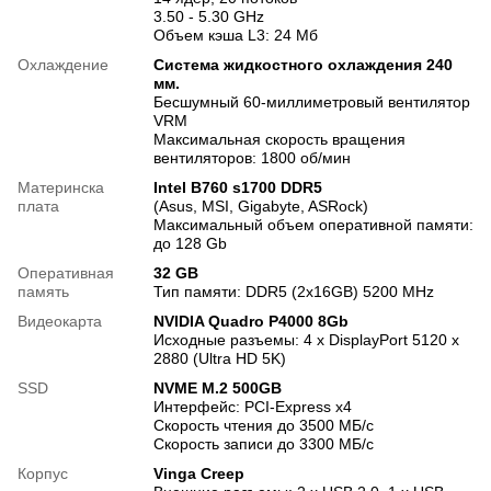
3.50 - 5.30 GHz
Объем кэша L3: 24 Мб
Охлаждение
Система жидкостного охлаждения 240
мм.
Бесшумный 60-миллиметровый вентилятор
VRM
Максимальная скорость вращения
вентиляторов: 1800 об/мин
Материнска
Intel B760 s1700 DDR5
плата
(Asus, MSI, Gigabyte, ASRock)
Максимальный объем оперативной памяти:
до 128 Gb
Оперативная
32 GB
память
Тип памяти: DDR5 (2x16GB) 5200 MHz
Видеокарта
NVIDIA Quadro P4000 8Gb
Исходные разъемы: 4 x DisplayPort 5120 x
2880 (Ultra HD 5K)
SSD
NVME M.2 500GB
Интерфейс: PCI-Express x4
Скорость чтения до 3500 МБ/с
Скорость записи до 3300 МБ/с
Корпус
Vinga Creep