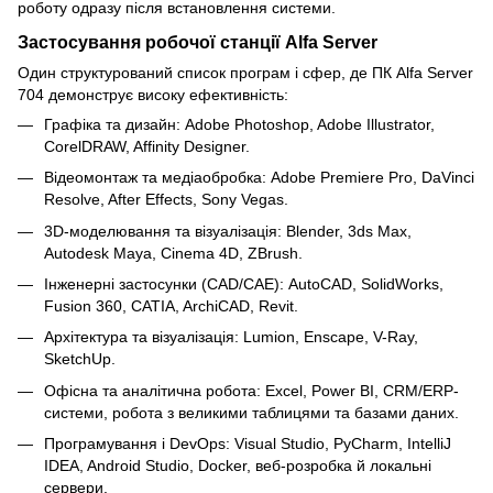
роботу одразу після встановлення системи.
Застосування робочої станції Alfa Server
Один структурований список програм і сфер, де ПК Alfa Server
704 демонструє високу ефективність:
Графіка та дизайн: Adobe Photoshop, Adobe Illustrator,
CorelDRAW, Affinity Designer.
Відеомонтаж та медіаобробка: Adobe Premiere Pro, DaVinci
Resolve, After Effects, Sony Vegas.
3D-моделювання та візуалізація: Blender, 3ds Max,
Autodesk Maya, Cinema 4D, ZBrush.
Інженерні застосунки (CAD/CAE): AutoCAD, SolidWorks,
Fusion 360, CATIA, ArchiCAD, Revit.
Архітектура та візуалізація: Lumion, Enscape, V-Ray,
SketchUp.
Офісна та аналітична робота: Excel, Power BI, CRM/ERP-
системи, робота з великими таблицями та базами даних.
Програмування і DevOps: Visual Studio, PyCharm, IntelliJ
IDEA, Android Studio, Docker, веб-розробка й локальні
сервери.