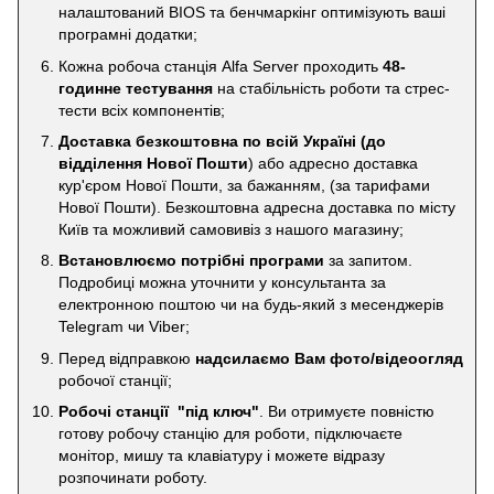
налаштований BIOS та бенчмаркінг оптимізують ваші
програмні додатки;
Кожна робоча станція Alfa Server проходить
48-
годинне тестування
на стабільність роботи та стрес-
тести всіх компонентів;
Доставка безкоштовна по всій Україні
(до
відділення Нової Пошти
) або адресно доставка
кур'єром Нової Пошти, за бажанням, (за тарифами
Нової Пошти). Безкоштовна адресна доставка по місту
Київ та можливий самовивіз з нашого магазину;
Встановлюємо потрібні програми
за запитом.
Подробиці можна уточнити у консультанта за
електронною поштою чи на будь-який з месенджерів
Telegram чи Viber;
Перед відправкою
надсилаємо Вам фото/відеоогляд
робочої станції;
Робочі станції "під ключ"
. Ви отримуєте повністю
готову робочу станцію для роботи, підключаєте
монітор, мишу та клавіатуру і можете відразу
розпочинати роботу.