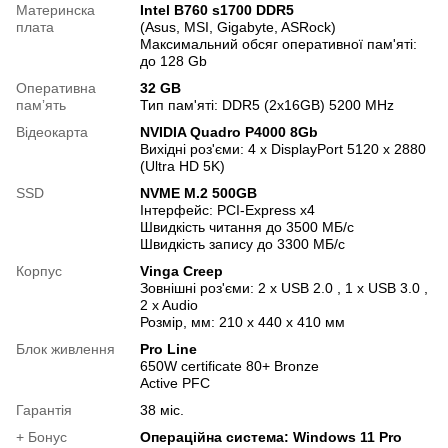
Материнска
Intel B760 s1700 DDR5
плата
(Asus, MSI, Gigabyte, ASRock)
Максимальний обсяг оперативної пам'яті:
до 128 Gb
Оперативна
32 GB
памʼять
Тип пам'яті: DDR5 (2x16GB) 5200 MHz
Відеокарта
NVIDIA Quadro P4000 8Gb
Вихідні роз'єми: 4 x DisplayPort 5120 x 2880
(Ultra HD 5K)
SSD
NVME M.2 500GB
Інтерфейс: PCI-Express x4
Швидкість читання до 3500 МБ/с
Швидкість запису до 3300 МБ/с
Корпус
Vinga Creep
Зовнішні роз'єми: 2 x USB 2.0 , 1 x USB 3.0 ,
2 x Audio
Розмір, мм: 210 х 440 х 410 мм
Блок живлення
Pro Line
650W certificate 80+ Bronze
Active PFC
Гарантія
38 міс.
+ Бонус
Операційна система: Windows 11 Pro