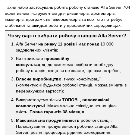
Такий набір застосувань робить робочу станцію Alfa Server 704
ефективним інструментом для дизайнерів, архітекторів,
інженерів, програмістів, відеомейкерів та всіх, хто потребує
стабільної та швидкої роботи у професійних середовищах.
Чому варто вибрати робочу станцію Alfa Server?
Alfa Server
на ринку 11 років
і має понад 10 000
задоволених клієнтів;
Ви отримаєте
професійну
консультацію
, допоможемо підібрати необхідну
робочу станція, якщо ви не знаєте, що вам потрібно;
Власне виробництво
, гнужкі конфігурації
(комлектуючі будь-якої робочої станції, можна змінити з
перерахунком вартості);
Використовуємо тільки
ТОПОВІ , високоякісні
комплектуючі
. Максимальне співвідношення ціна-
якість.
Повна гарантія 38 місяців
;
Максимальна продуктивність
робочої станції.
Налаштування продуктивності робочих станцій Alfa
Server, розгін процесора, рідинне охолодження,