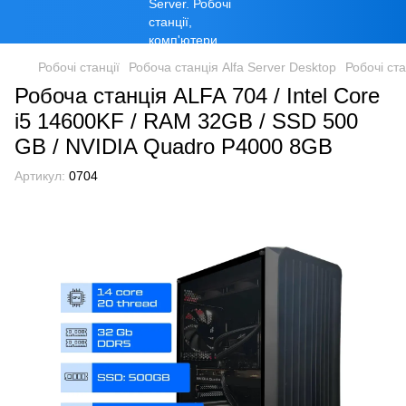
Робочі станції
Робоча станція Alfa Server Desktop
Робочі ста
Робоча станція ALFA 704 / Intel Core
i5 14600KF / RAM 32GB / SSD 500
GB / NVIDIA Quadro P4000 8GB
Артикул:
0704