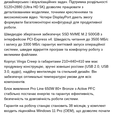
дизайнерських і візуалізаційних задач. Підтримка роздільності
5120×2880 (Ultra HD 5K) дозволяє працювати з
деталізованими моделями, точними кресленнями та
високоякісним відео. Чотири DisplayPort дають змогу
формувати багатомоніторні конфігурації для продуктивної
роботи.
Швидкодію зберігання забезпечує SSD NVME M.2 500GB з
інтерфейсом PCI-Express x4. Швидкість читання до 3500 МБ/с
і запису до 3300 МБ/с гарантує миттєвий запуск операційної
системи, швидке відкриття програм та комфортну роботу з
великими файлами.
Корпус Vinga Creep із габаритами 210×440×410 мм має
продуману конструкцію, зручні зовнішні роз’єми (USB 2.0, USB
3.0, аудіо), надійну вентиляцію та стильний дизайн. Він
забезпечує оптимальні температурні умови для всіх
компонентів.
Блок живлення Pro Line 650W 80+ Bronze з Active PFC
стабільно постачає енергію та гарантує ефективність,
безпечність та довговічність роботи системи.
Гарантія на робочу станцію становить 38 місяців, у комплект
входить ліцензійна Windows 11 Pro (OEM), що дозволяє почати