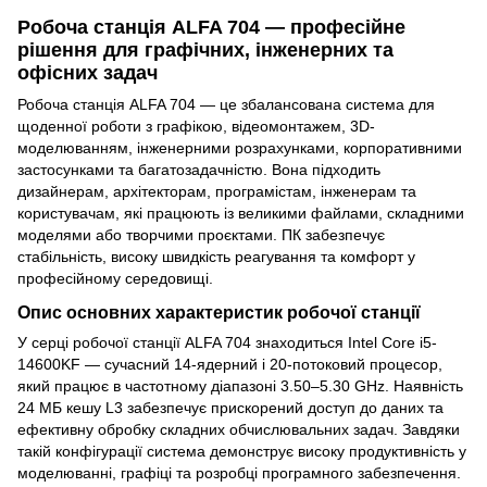
Робоча станція ALFA 704 — професійне
рішення для графічних, інженерних та
офісних задач
Робоча станція ALFA 704 — це збалансована система для
щоденної роботи з графікою, відеомонтажем, 3D-
моделюванням, інженерними розрахунками, корпоративними
застосунками та багатозадачністю. Вона підходить
дизайнерам, архітекторам, програмістам, інженерам та
користувачам, які працюють із великими файлами, складними
моделями або творчими проєктами. ПК забезпечує
стабільність, високу швидкість реагування та комфорт у
професійному середовищі.
Опис основних характеристик робочої станції
У серці робочої станції ALFA 704 знаходиться Intel Core i5-
14600KF — сучасний 14-ядерний і 20-потоковий процесор,
який працює в частотному діапазоні 3.50–5.30 GHz. Наявність
24 МБ кешу L3 забезпечує прискорений доступ до даних та
ефективну обробку складних обчислювальних задач. Завдяки
такій конфігурації система демонструє високу продуктивність у
моделюванні, графіці та розробці програмного забезпечення.