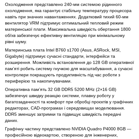
Охолодження представлено 240-мм системою рідинного
охолодження, яка гарантує стабільну температуру процесора
навіть при значних навантаженнях. Додатковий тихий 60-мм
вентилятор VRM підтримує оптимальний тепловий режим
материнської плати. Максимальна швидкість обертання 1800
об/хв забезпечує ефективну вентиляцію при мінімальному
рівні шуму.
Материнська плата Intel B760 s1700 (Asus, ASRock, MSI,
Gigabyte) підтримує сучасні стандарти, інтерфейси та
розширення. Можливість встановлення до 128 GB оперативної
пам’яті робить систему гнучкою для масштабування, а сучасні
контролери покращують продуктивність під час роботи з
периферією та накопичувачами.
Оперативна пам’ять 32 GB DDR5 5200 MHz (2×16 GB)
забезпечує швидку реакцію системи, плавну роботу у
багатозадачності та комфорт при обробці проєктів у графічних
редакторах, CAD-програмах і середовищах моделювання.
DDR5 зменшує затримки та підвищує швидкість передачі
даних.
Графічну частину представлено NVIDIA Quadro P4000 8GB —
професійною відеокартою, створеною для інженерних,