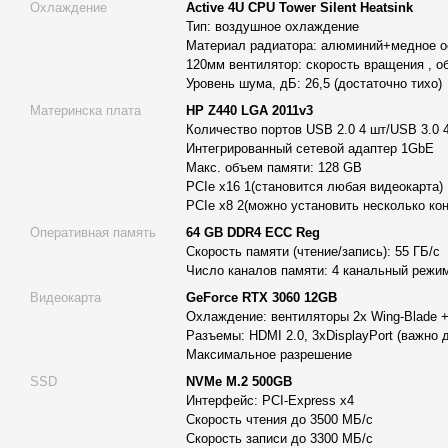
Охлаждение
Active 4U CPU Tower Silent Heatsink
Рабочая станция собрана из современных комплектующи
Тип: воздушное охлаждение
работу при серьезных вычислительных процессах.
Материал радиатора: алюминий+медное ос
Рабочая станция Alfa Server 749 является подлинным технол
120мм вентилятор: скорость вращения , об
Уровень шума, дБ: 26,5 (достаточно тихо)
предназначенным для решения сложных задач и интенсивных
Эта система включает в себя процессор Intel Xeon E5-2698v4
Материнска плата
HP Z440 LGA 2011v3
производительностью благодаря своим 20 ядер, 40 потоків. С
Количество портов USB 2.0 4 шт/USB 3.0 
Интегрированный сетевой адаптер 1GbE
от 3,10 GHz до 3,60 GHz, а внушительный объем кэш-памяти 
Макс. объем памяти: 128 GB
обработку данных и эффективность выполнения задач.
PCIe x16 1(становится любая видеокарта)
Система охлаждения Active 4U CPU Tower Silent Heatsink, уст
PCIe x8 2(можно установить несколько ко
станции, высокоэффективна. Она состоит из алюминиевого р
Оперативная память
64 GB DDR4 ECC Reg
и пятью тепловыми трубками, обеспечивающими отличный те
Скорость памяти (чтение/запись): 55 ГБ/с
скоростью вращения 1500 об/мин эффективно рассеивают тепл
Число каналов памяти: 4 канальный режи
уровень шума всего 26,5 дБ, что делает его достаточно тихим
Видеокарта
GeForce RTX 3060 12GB
Охлаждение: вентиляторы 2х Wing-Blade 
Материнская плата HP Z440 LGA 2011v3 надежна и хорошо ск
Разъемы: HDMI 2.0, 3хDisplayPort (важно
много опций для расширения и подключения. Она имеет четыр
Максимальное разрешение
порта USB 3.0, что обеспечивает достаточно возможностей д
SSD
NVMe M.2 500GB
периферийных устройств. Интегрированный сетевой адаптер 
Интерфейс: PCI-Express x4
сетевое подключение, а максимальный объем памяти в 256 G
Скорость чтения до 3500 МБ/с
расширить ресурсы системы. Наличие слотов PCIe x16 и PCIe 
Скорость записи до 3300 МБ/с