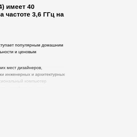
4) имеет 40
а частоте 3,6 ГГц на
уступает популярным домашним
льности и ценовым
чих мест дизайнеров,
тки инженерных и архитектурных
ссиональный компьютер
ажа и профессионалов,
LTRA HD 4K: