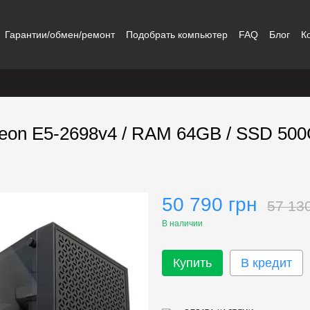
Гарантии/обмен/ремонт
Подобрать компьютер
FAQ
Блог
К
 Xeon E5-2698v4 / RAM 64GB / SSD 50
50 790 грн
57 13
В наличии
Купить
В кредит