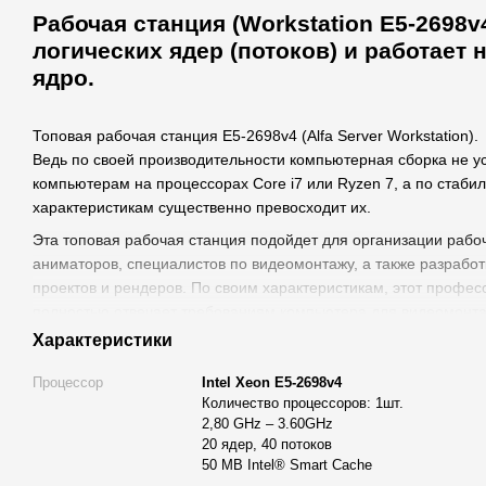
Рабочая станция (Workstation E5-2698v
логических ядер (потоков) и работает н
ядро.
Топовая рабочая станция E5-2698v4 (Alfa Server Workstation).
Ведь по своей производительности компьютерная сборка не 
компьютерам на процессорах Core i7 или Ryzen 7, а по стаби
характеристикам существенно превосходит их.
Эта топовая рабочая станция подойдет для организации рабо
аниматоров, специалистов по видеомонтажу, а также разрабо
проектов и рендеров. По своим характеристикам, этот профе
полностью отвечает требованиям компьютера для видеомонт
работающих в 3D.
Характеристики
Этот компьютер используется для видеомонтажа
Full HD и U
Процессор
Intel Xeon E5-2698v4
-
Adobe Premiere Pro;
Количество процессоров: 1шт.
- Adobe After Effects;
2,80 GHz – 3.60GHz
- Davinci Resolve;
20 ядер, 40 потоков
– Vegas Pro.
50 MB Intel® Smart Cache