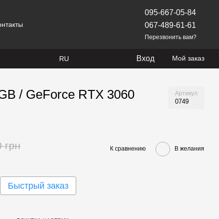
095-667-05-84
онтакты
067-489-61-61
Перезвонить вам?
Вход
Мой заказ
RU
0GB / GeForce RTX 3060
Артикул
0749
0 грн
К сравнению
В желания
Быстрый заказ