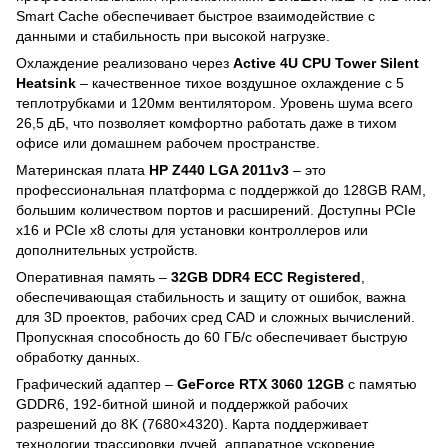
Smart Cache обеспечивает быстрое взаимодействие с
данными и стабильность при высокой нагрузке.
Охлаждение реализовано через
Active 4U CPU Tower Silent
Heatsink
– качественное тихое воздушное охлаждение с 5
теплотрубками и 120мм вентилятором. Уровень шума всего
26,5 дБ, что позволяет комфортно работать даже в тихом
офисе или домашнем рабочем пространстве.
Материнская плата
HP Z440 LGA 2011v3
– это
профессиональная платформа с поддержкой до 128GB RAM,
большим количеством портов и расширений. Доступны PCIe
x16 и PCIe x8 слоты для установки контроллеров или
дополнительных устройств.
Оперативная память –
32GB DDR4 ECC Registered
,
обеспечивающая стабильность и защиту от ошибок, важна
для 3D проектов, рабочих сред CAD и сложных вычислений.
Пропускная способность до 60 ГБ/с обеспечивает быструю
обработку данных.
Графический адаптер –
GeForce RTX 3060 12GB
с памятью
GDDR6, 192-битной шиной и поддержкой рабочих
разрешений до 8K (7680×4320). Карта поддерживает
технологии трассировки лучей, аппаратное ускорение