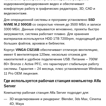
кодирования/декодирования видео и обеспечивает
комфортную работу в графических редакторах, 3D, CAD и
видеомонтаже.
Для операционной системы и программ установлено
SSD
NVME M.2 500GB
со скоростью чтения до 3500 МБ/с и записи
3300 МБ/с. Данные открываются мгновенно, проекты быстро
загружаются, система работает плавно. Для хранения
материалов используется HDD 1TB 7200rpm, подходящий для
больших файлов, архивов и библиотек.
Корпус
VINGA CS216B
обеспечивает отличную вентиляцию,
имеет 6 вентиляторов 120мм, несколько отсеков для
накопителей и удобное подключение USB. Питание – 700W
80+ Bronze с Active PFC, что гарантирует стабильную работу
системы. Гарантия – 24 месяца, плюс установленная Windows
11 Pro OEM лицензия.
Где используется рабочая станция компьютер Alfa
Server
Компьютер рабочая станция Alfa Server подходит для:
3D моделирование и рендеринг: Blender, 3ds Max, Cinema
4D, Maya