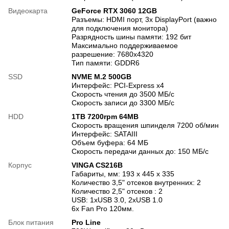
Видеокарта
GeForce RTX 3060 12GB
Разъемы: HDMI порт, 3х DisplayPort (важно
для подключения монитора)
Разрядность шины памяти: 192 бит
Максимально поддерживаемое
разрешение: 7680x4320
Тип памяти: GDDR6
SSD
NVME M.2 500GB
Интерфейс: PCI-Express x4
Скорость чтения до 3500 МБ/с
Скорость записи до 3300 МБ/с
HDD
1TB 7200rpm 64MB
Скорость вращения шпинделя 7200 об/мин
Интерфейс: SATAIII
Объем буфера: 64 МБ
Скорость передачи данных до: 150 МБ/с
Корпус
VINGA CS216B
Габариты, мм: 193 x 445 x 335
Количество 3,5" отсеков внутренних: 2
Количество 2,5" отсеков : 2
USB: 1хUSB 3.0, 2хUSB 1.0
6х Fan Pro 120мм.
Блок питания
Pro Line