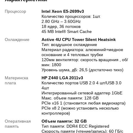
Процессор
Intel Xeon E5-2699v3
Количество процессоров: 1шт.
2.80 GHz – 3.60GHz
18 ядер, 36 потоков
45 MB Intel® Smart Cache
Охлаждение
Active 4U CPU Tower Silent Heatsink
Тип: воздушное охлаждение
Материал радиатора: алюминий+медное
основание и 4 тепловых трубки
120мм вентилятор: скорость вращения , об/
мин: 1800
Уровень шума, дБ: 26,5 (достаточно тихо)
Материнска
HP Z440 LGA 2011v3
плата
Количество портов USB 2.0 4 шт/USB 3.0
4шт
Интегрированный сетевой адаптер 1GbE
Макс. объем памяти: 128 GB
PCIe x16 1 (становится любая видеокарта)
PCIe x8 2 (можно установить несколько
контроллеров)
Оперативная
Объем памяти: 32 GB
память
Тип памяти: DDR4 ECC Registered
Скорость памяти (чтение/запись): 60 ГБ/с