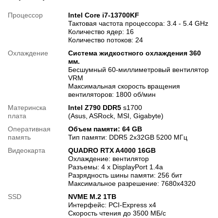
Процессор
Intel Core i7-13700KF
Тактовая частота процессора: 3.4 - 5.4 GHz
Количество ядер: 16
Количество потоков: 24
Охлаждение
Система жидкостного охлаждения 360
мм.
Бесшумный 60-миллиметровый вентилятор
VRM
Максимальная скорость вращения
вентиляторов: 1800 об/мин
Материнска
Intel Z790 DDR5
s1700
плата
(Asus, ASRock, MSI, Gigabyte)
Оперативная
Объем памяти: 64 GB
память
Тип памяти: DDR5 2x32GB 5200 МГц
Видеокарта
QUADRO RTX A4000 16GB
Охлаждение: вентилятор
Разъемы: 4 x DisplayPort 1.4a
Разрядность шины памяти: 256 бит
Максимальное разрешение: 7680x4320
SSD
NVME M.2 1TB
Интерфейс: PCI-Express x4
Скорость чтения до 3500 МБ/с