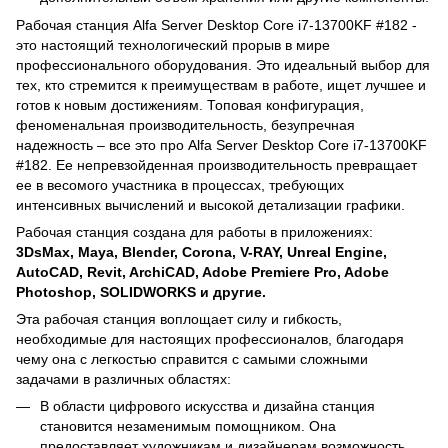
Рабочая станция Alfa Server Desktop Core i7-13700KF #182 -
это настоящий технологический прорыв в мире
профессионального оборудования. Это идеальный выбор для
тех, кто стремится к преимуществам в работе, ищет лучшее и
готов к новым достижениям. Топовая конфигурация,
феноменальная производительность, безупречная
надежность – все это про Alfa Server Desktop Core i7-13700KF
#182. Ее непревзойденная производительность превращает
ее в весомого участника в процессах, требующих
интенсивных вычислений и высокой детализации графики.
Рабочая станция создана для работы в приложениях:
3DsMax, Maya, Blender, Corona, V-RAY, Unreal Engine,
AutoCAD, Revit, ArchiCAD, Adobe Premiere Pro, Adobe
Photoshop, SOLIDWORKS и другие.
Эта рабочая станция воплощает силу и гибкость,
необходимые для настоящих профессионалов, благодаря
чему она с легкостью справится с самыми сложными
задачами в различных областях:
В области цифрового искусства и дизайна станция
становится незаменимым помощником. Она
предоставляет художникам и дизайнерам возможность