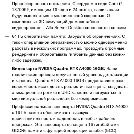
Процессор нового поколения: С сердцем в виде Core i7-
13700KF, имеющим 16 ядер и 24 потока, ваши задачи
будут выполняться с молниеносной скоростью. От
комплексных 3D-симуляций до масштабных
видеопроектов – Alfa Server Desktop справляется со всем.
64 ГБ оперативной памяти: Забудьте об ограничениях. С
такой оперативной оперативностью можно одновременно
работать в нескольких программах, проводить огромные
рендеринги и обрабатывать гигабайты данных без каких-
либо задержек.
Видеокарта NVIDIA Quadro RTX A4000 16GB:
Ваши
графические проекты получат новый уровень детализации
и качества. Quadro RTX A4000 16GB предоставляет вам
возможность исследовать реалистичные сцены, создавать
анимационные ролики в UHD качестве и погружаться в
мир виртуальной реальности без компромиссов.
Профессиональная видеокарта NVIDIA Quadro RTX A4000
с 16 ГБ памяти обеспечивает высокую
производительность и надежность в любых рабочих
процессах. Эта видеокарта оснащена 16 гигабайтами
GDDR6 памяти с функцией коррекции ошибок (ECC),