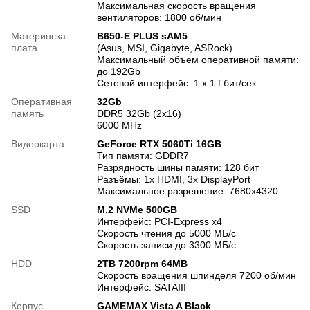
Максимальная скорость вращения
вентиляторов: 1800 об/мин
Материнска
B650-E PLUS sAM5
плата
(Asus, MSI, Gigabyte, ASRock)
Максимальный объем оперативной памяти:
до 192Gb
Сетевой интерфейс: 1 х 1 Гбит/сек
Оперативная
32Gb
память
DDR5 32Gb (2x16)
6000 MHz
Видеокарта
GeForce RTX 5060Ti 16GB
Тип памяти: GDDR7
Разрядность шины памяти: 128 бит
Разъёмы: 1x HDMI, 3x DisplayPort
Максимальное разрешение: 7680x4320
SSD
M.2 NVMe 500GB
Интерфейс: PCI-Express x4
Скорость чтения до 5000 МБ/с
Скорость записи до 3300 МБ/с
HDD
2TB 7200rpm 64MB
Скорость вращения шпинделя 7200 об/мин
Интерфейс: SATAIII
Корпус
GAMEMAX Vista A Black