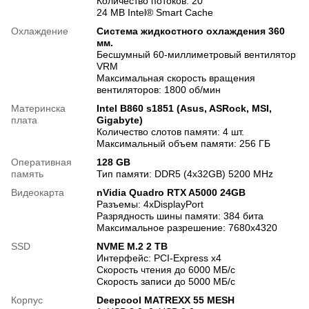
Количество потоков: 20
24 MB Intel® Smart Cache
Охлаждение
Система жидкостного охлаждения 360
мм.
Бесшумный 60-миллиметровый вентилятор
VRM
Максимальная скорость вращения
вентиляторов: 1800 об/мин
Материнска
Intel B860 s1851 (Asus, ASRock, MSI,
плата
Gigabyte)
Количество слотов памяти: 4 шт.
Максимальный объем памяти: 256 ГБ
Оперативная
128 GB
память
Тип памяти: DDR5 (4x32GB) 5200 MHz
Видеокарта
nVidia Quadro RTX A5000 24GB
Разъемы: 4хDisplayPort
Разрядность шины памяти: 384 бита
Максимальное разрешение: 7680х4320
SSD
NVME M.2 2 TB
Интерфейс: PCI-Express x4
Скорость чтения до 6000 МБ/с
Скорость записи до 5000 МБ/с
Корпус
Deepcool MATREXX 55 MESH