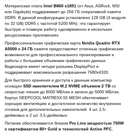
Материнская плата
Intel B860 s1851
(от Asus, ASRock, MSI
или Gigabyte) поддерживает до 256 ГБ оперативной памяти
DDR5. В данной конфигурации установлено 128 GB (4 модуля
по 32 GB) DDR5 с частотой 5200 MHz, что гарантирует
быструю и плавную работу одновременно в нескольких
ресурсоемких приложениях.
Профессиональная графическая карта
Nvidia Quadro RTX
A5000 с 24 ГБ
памяти предоставляет отличные графические
возможности для профессионального проектирования и
работы с большими объемами графических данных.
Видеокарта имеет четыре разъема DisplayPort и
поддерживает максимальное разрешение 7680х4320.
Для быстрого хранения и доступа к данным компьютер
оснащен
SSD накопителем M.2 NVME объемом 2 TB
со
скоростью чтения до 6000 МБ/сек и записи до 5000 МБ/сек.
Корпус DEEPCOOL MATREXX 55 MESH обеспечивает
хорошую вентиляцию и достаточное количество внутренних
отсеков для дополнительных накопителей: 4 шт. 2,5-
дюймовых и 2 шт. 3,5-дюймовых.
Питание обеспечивается блоком
Pro Line мощностью 750W
с сертификатом 80+ Gold и технологией Active PFC
,