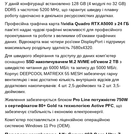
У даній конфігурації встановлено 128 GB (4 модулі по 32 GB)
DDR5 з частотою 5200 MHz, що гарантує швидку і плавну
роботу одночасно в декількох ресурсомістких додатках.
Професійна графічна карта N
vidia Quadro RTX A5000 з 24 ГБ
пам'яті надає чудові графічні можливості для професійного
проектування та роботи з великими об'ємами графічних
даних. Відеокарта має чотири роз'єми DisplayPort і підтримує
максимальну роздільну здатність 7680х4320.
Для швидкого зберігання та доступу до даних комп'ютер
оснащено
SSD накопичувачем M.2 NVME об'ємом 2 TB
з
швидкістю читання до 6000 МБ/с та запису до 5000 МБ/с.
Корпус DEEPCOOL MATREXX 55 MESH забезпечує гарну
вентиляцію і має достатню кількість внутрішніх відсіків для
додаткових накопичувачів: 4 шт. 2,5-дюймових та 2 шт. 3,5-
дюймових.
Живлення забезпечується блоком
Pro Line потужністю 750W
з сертифікатом 80+ Gold та технологією Active PFC
, що
забезпечує стабільність і економію електроенергії.
Комп'ютер поставляється з ліцензійною операційною
системою Windows 11 Pro (OEM).