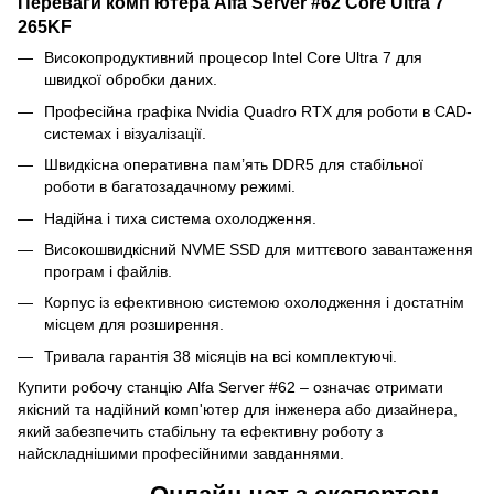
Переваги комп'ютера Alfa Server #62 Core Ultra 7
265KF
Високопродуктивний процесор Intel Core Ultra 7 для
швидкої обробки даних.
Професійна графіка Nvidia Quadro RTX для роботи в CAD-
системах і візуалізації.
Швидкісна оперативна пам’ять DDR5 для стабільної
роботи в багатозадачному режимі.
Надійна і тиха система охолодження.
Високошвидкісний NVME SSD для миттєвого завантаження
програм і файлів.
Корпус із ефективною системою охолодження і достатнім
місцем для розширення.
Тривала гарантія 38 місяців на всі комплектуючі.
Купити робочу станцію Alfa Server #62 – означає отримати
якісний та надійний комп'ютер для інженера або дизайнера,
який забезпечить стабільну та ефективну роботу з
найскладнішими професійними завданнями.