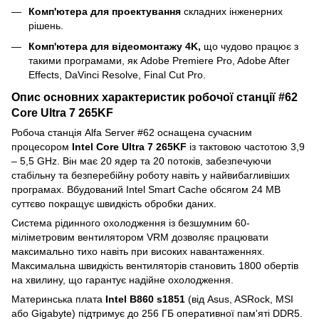
Комп'ютера для проектування
складних інженерних
рішень.
Комп'ютера для відеомонтажу 4K,
що чудово працює з
такими програмами, як Adobe Premiere Pro, Adobe After
Effects, DaVinci Resolve, Final Cut Pro.
Опис основних характеристик робочої станції #62
Core Ultra 7 265KF
Робоча станція Alfa Server #62 оснащена сучасним
процесором
Intel Core Ultra 7 265KF
із тактовою частотою 3,9
– 5,5 GHz. Він має 20 ядер та 20 потоків, забезпечуючи
стабільну та безперебійну роботу навіть у найвибагливіших
програмах. Вбудований Intel Smart Cache обсягом 24 MB
суттєво покращує швидкість обробки даних.
Система рідинного охолодження із безшумним 60-
міліметровим вентилятором VRM дозволяє працювати
максимально тихо навіть при високих навантаженнях.
Максимальна швидкість вентиляторів становить 1800 обертів
на хвилину, що гарантує надійне охолодження.
Материнська плата
Intel B860 s1851
(від Asus, ASRock, MSI
або Gigabyte) підтримує до 256 ГБ оперативної пам'яті DDR5.