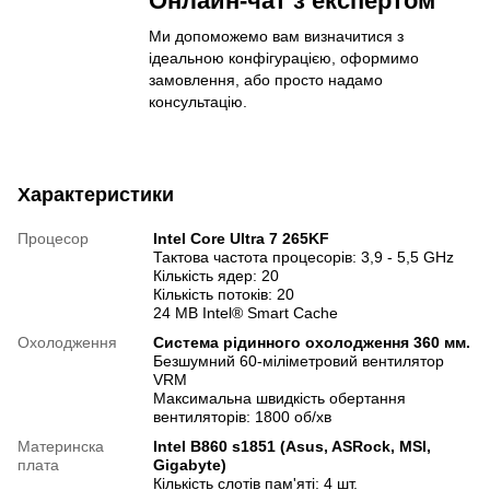
Онлайн-чат з експертом
Ми допоможемо вам визначитися з
ідеальною конфігурацією, оформимо
замовлення, або просто надамо
консультацію.
Характеристики
Процесор
Intel Core Ultra 7 265KF
Тактова частота процесорів: 3,9 - 5,5 GHz
Кількість ядер: 20
Кількість потоків: 20
24 MB Intel® Smart Cache
Охолодження
Система рідинного охолодження 360 мм.
Безшумний 60-міліметровий вентилятор
VRM
Максимальна швидкість обертання
вентиляторів: 1800 об/хв
Материнска
Intel B860 s1851 (Asus, ASRock, MSI,
плата
Gigabyte)
Кількість слотів пам'яті: 4 шт.