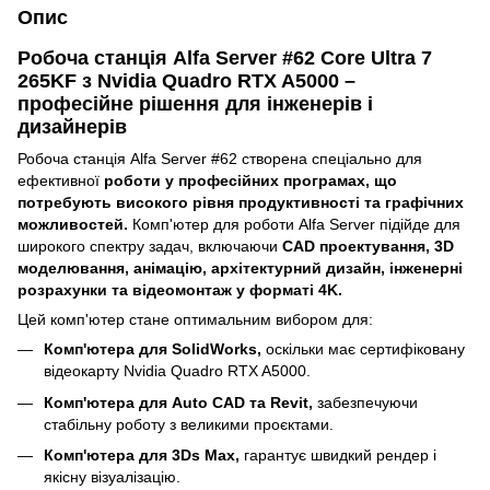
Опис
Робоча станція Alfa Server #62 Core Ultra 7
265KF з Nvidia Quadro RTX A5000 –
професійне рішення для інженерів і
дизайнерів
Робоча станція Alfa Server #62 створена спеціально для
ефективної
роботи у професійних програмах, що
потребують високого рівня продуктивності та графічних
можливостей.
Комп'ютер для роботи Alfa Server підійде для
широкого спектру задач, включаючи
CAD проектування, 3D
моделювання, анімацію, архітектурний дизайн, інженерні
розрахунки та відеомонтаж у форматі 4K.
Цей комп'ютер стане оптимальним вибором для:
Комп'ютера для SolidWorks,
оскільки має сертифіковану
відеокарту Nvidia Quadro RTX A5000.
Комп'ютера для Auto CAD та Revit,
забезпечуючи
стабільну роботу з великими проєктами.
Комп'ютера для 3Ds Max,
гарантує швидкий рендер і
якісну візуалізацію.