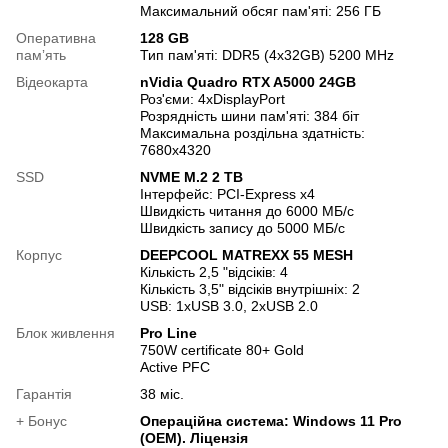
Максимальний обсяг пам'яті: 256 ГБ
Оперативна
128 GB
памʼять
Тип пам'яті: DDR5 (4x32GB) 5200 MHz
Відеокарта
nVidia Quadro RTX A5000 24GB
Роз'єми: 4хDisplayPort
Розрядність шини пам'яті: 384 біт
Максимальна роздільна здатність:
7680х4320
SSD
NVME M.2 2 TB
Інтерфейс: PCI-Express x4
Швидкість читання до 6000 МБ/с
Швидкість запису до 5000 МБ/с
Корпус
DEEPCOOL MATREXX 55 MESH
Кількість 2,5 "відсіків: 4
Кількість 3,5" відсіків внутрішніх: 2
USB: 1хUSB 3.0, 2хUSB 2.0
Блок живлення
Pro Line
750W certificate 80+ Gold
Active PFC
Гарантія
38 міс.
+ Бонус
Операційна система: Windows 11 Pro
(OEM). Ліцензія