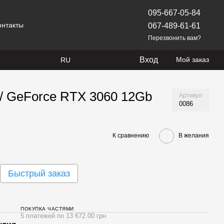
095-667-05-84
онтакты
067-489-61-61
Перезвонить вам?
Вход
Мой заказ
RU
 / GeForce RTX 3060 12Gb
Артикул
0086
К сравнению
В желания
Быстрый заказ
ПОКУПКА ЧАСТЯМИ
5 платежей по 13 672.00 грн