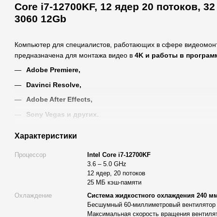
Core i7-12700KF, 12 ядер 20 потоков, 3
3060 12Gb
Компьютер для специалистов, работающих в сфере видеомонт
предназначена для монтажа видео в
4K и работы в програм
Adobe Premiere,
Davinci Resolve,
Adobe After Effects,
Sony Vegas и других.
Характеристики
Высокую производительность рабочей станции обеспечивают:
Материнская плата на базе чипсета B760 (производителя A
Процессор
Intel Core i7-12700KF
3.6 – 5.0 GHz
Высокоскоростная дисковая подсистема, состоящая из SS
12 ядер, 20 потоков
дополнительно можно добавить традиционный жесткий дис
25 МБ кэш-памяти
Высокоэффективный отвод тепла за счет системы жидкост
Охлаждение
Система жидкостного охлаждения 240 мм
Бесшумный 60-миллиметровый вентилято
вентилятором диаметром 120 мм;
Максимальная скорость вращения вентилят