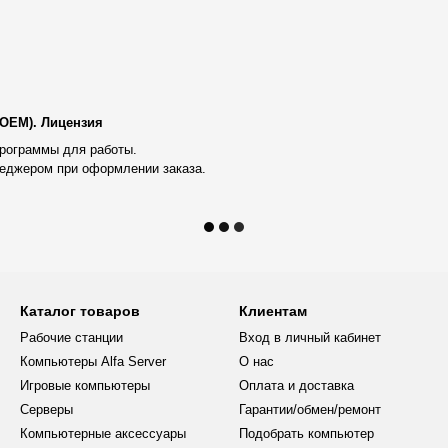
Новой Почты)
или адресная
(по тарифам Новой Почты).
овывоз из нашего магазина;
бности можно уточнить у
(OEM). Лицензия
сенджеров Telegram или Viber;
рограммы для работы.
еджером при оформлении заказа.
бочей станции;
готовую рабочую станцию для
те сразу начинать работу.
Каталог товаров
Клиентам
ной конфигурацией, оформим
Рабочие станции
Вход в личный кабинет
цию.
Компьютеры Alfa Server
О нас
Игровые компьютеры
Оплата и доставка
Серверы
Гарантии/обмен/ремонт
Компьютерные аксессуары
Подобрать компьютер