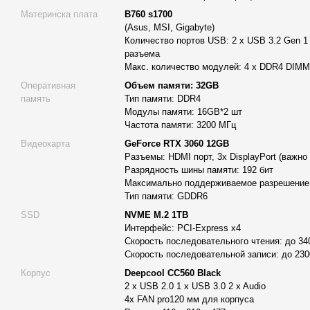
Мощный блок питания (700W), сертифицированный по спе
Материнска плата
B760 s1700
Все компоненты помещены в красивый и практичный корпу
(Asus, MSI, Gigabyte)
Количество портов USB: 2 x USB 3.2 Gen 1 
Приятным бонусом станет последняя версия операционной си
разъема
которая уже установлена на компьютер.
Макс. количество модулей: 4 x DDR4 DIMM
Оперативная
Объем памяти: 32GB
Почему следует выбрать рабочую станцию Alfa Se
память
Тип памяти: DDR4
Alfa Server
на рынке 11 лет
и имеет более 10 000 доволь
Модулы памяти: 16GB*2 шт
Частота памяти: 3200 МГц
Вы получите
профессиональную консультацию
, помо
Видеокарта
GeForce RTX 3060 12GB
рабочую станцию, если вы не знаете, что вам нужно;
Разъемы: HDMI порт, 3х DisplayPort (важн
Собственное производство
, гибкие конфигурации (к
Разрядность шины памяти: 192 бит
станции можно изменить с пересчетом стоимости);
Максимально поддерживаемое разрешение:
Тип памяти: GDDR6
Используем только
ТОПОВЫЕ, высококачественные к
SSD
NVME M.2 1TB
Максимальное соотношение цена-качество.
Полная гара
Интерфейс: PCI-Express x4
Максимальная производительность
рабочей станции.
Скорость последовательного чтения: до 34
производительности рабочих станций Alfa Server, разгон
Скорость последовательной записи: до 23
охлаждение, настроенный BIOS и бенчмаркинг оптимиз
Корпус
Deepcool CC560 Black
приложения;
2 x USB 2.0 1 x USB 3.0 2 x Audio
4x FAN pro120 мм для корпуса
Каждая рабочая станция Alfa Server проходит
48-часово