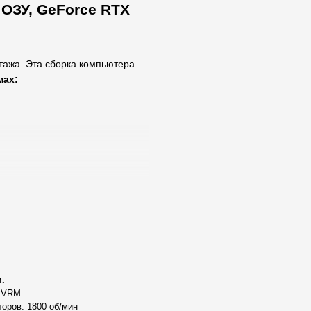
2 ОЗУ, GeForce RTX
ажа. Эта сборка компьютера
мах:
sus, MSI, Gigabyte);
D накопителя M.2 1Tb,
к;
ного охлаждения и корпусным
.
р VRM
оров: 1800 об/мин