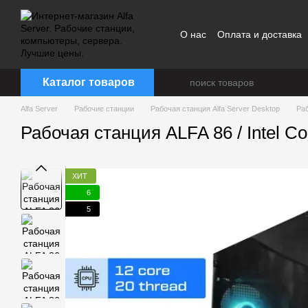
Перейти к основному контенту
О нас
Оплата и доставка
Каталог товаров
Alfa Server
Рабочие станции
Рабочая станция Alfa Server Desktop
Раб
Рабочая станция ALFA 86 / Intel 
ХИТ
6
5