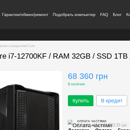
Гарантии/обмен/ремонт
Подобрать компьютер
FAQ
Блог
К
очие станции Intel Core
Core i7-12700KF / RAM 32GB / SSD 1TB
68 360 грн
В наличии
Купить
В кредит
ОПЛАТА ЧАСТЯМИ
6 платежей по 11 393.33 грн