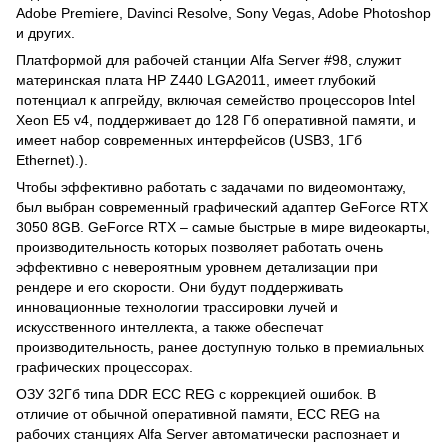
Adobe Premiere, Davinci Resolve, Sony Vegas, Adobe Photoshop
и других.
Платформой для рабочей станции Alfa Server #98, служит
материнская плата HP Z440 LGA2011, имеет глубокий
потенциал к апгрейду, включая семейство процессоров Intel
Xeon E5 v4, поддерживает до 128 Гб оперативной памяти, и
имеет набор современных интерфейсов (USB3, 1Гб
Ethernet).).
Чтобы эффективно работать с задачами по видеомонтажу,
был выбран современный графический адаптер GeForce RTX
3050 8GB. GeForce RTX – самые быстрые в мире видеокарты,
производительность которых позволяет работать очень
эффективно с невероятным уровнем детализации при
рендере и его скорости. Они будут поддерживать
инновационные технологии трассировки лучей и
искусственного интеллекта, а также обеспечат
производительность, ранее доступную только в премиальных
графических процессорах.
ОЗУ 32Гб типа DDR ECC REG с коррекцией ошибок. В
отличие от обычной оперативной памяти, ECC REG на
рабочих станциях Alfa Server автоматически распознает и