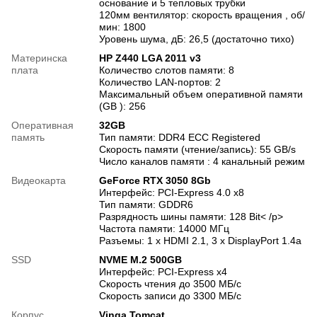
основание и 5 тепловых трубки
120мм вентилятор: скорость вращения , об/
мин: 1800
Уровень шума, дБ: 26,5 (достаточно тихо)
Материнска
HP Z440 LGA 2011 v3
плата
Количество слотов памяти: 8
Количество LAN-портов: 2
Максимальный объем оперативной памяти
(GB ): 256
Оперативная
32GB
память
Тип памяти: DDR4 ECC Registered
Скорость памяти (чтение/запись): 55 GB/s
Число каналов памяти : 4 канальный режим
Видеокарта
GeForce RTX 3050 8Gb
Интерфейс: PCI-Express 4.0 x8
Тип памяти: GDDR6
Разрядность шины памяти: 128 Bit< /p>
Частота памяти: 14000 МГц
Разъемы: 1 x HDMI 2.1, 3 x DisplayPort 1.4a
SSD
NVME M.2 500GB
Интерфейс: PCI-Express x4
Скорость чтения до 3500 МБ/с
Скорость записи до 3300 МБ/с
Корпус
Vinga Tomcat